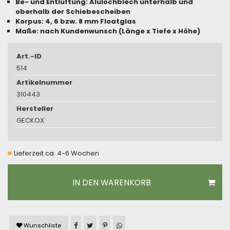
Be- und Entlüftung: Alulochblech unterhalb und
oberhalb der Schiebescheiben
Korpus: 4, 6 bzw. 8 mm Floatglas
Maße: nach Kundenwunsch (Länge x Tiefe x Höhe)
Art.-ID
514
Artikelnummer
310443
Hersteller
GECKOX
Lieferzeit ca. 4-6 Wochen
IN DEN WARENKORB
Artikel auf Facebook teilen
Artikel auf Twitter teilen
Artikel auf Pinterest teilen
Artikel auf WhatsApp teilen
Wunschliste