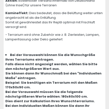
Aktion:
kostenloser Versand innerhalb von Deutschland
(ohne Insel) für unsere Terrarien
Kamineffekt:
Dies bedeutet, dass die Belüftung weiter unten
angebracht ist als die Entlüftung.
Somit ist gewährleistet das Ihr Reptil optimal mit Frischluft
versorgt wird.
- Terrarium wird ohne Zubehör wie z. B. Zierleisten, Lampen,
Lampenfassung oder Deko geliefert
Bei der Vorauswahl können Sie die Wunschgröße
Ihres Terrariums eintragen.
Falls diese nicht angezeigt werden, wählen Sie bitte
den nächstgrößeren Wert aus.
Sie können dann Ihr Wunschmaß bei den "Individuellen
Maße" eintragen.
Beispiel: Sie benötigen ein Terrarium mit den Maßen
170x50x90 cm.
Bei der Vorauswahl müssen Sie die folgende
nächstgrößeren Werte wählen: 180x60x100 cm.
Dies dient zur Kalkulation Ihres Wunschterrariums.
Bei den Individuellen Maßen können Sie dann Ihr