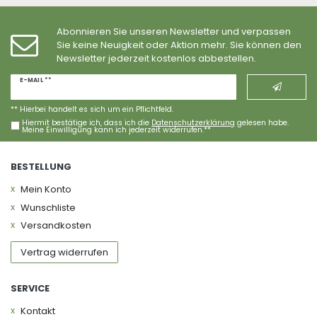
Abonnieren Sie unseren Newsletter und verpassen
Sie keine Neuigkeit oder Aktion mehr. Sie können den
Newsletter jederzeit kostenlos abbestellen.
Newsletter
E-MAIL **
Honig
** Hierbei handelt es sich um ein Pflichtfeld.
Hiermit bestätige ich, dass ich die
Daten­schutz­erklärung
gelesen habe.
Meine Einwilligung kann ich jederzeit widerrufen.**
BESTELLUNG
Mein Konto
Wunschliste
Versandkosten
Vertrag widerrufen
SERVICE
Kontakt