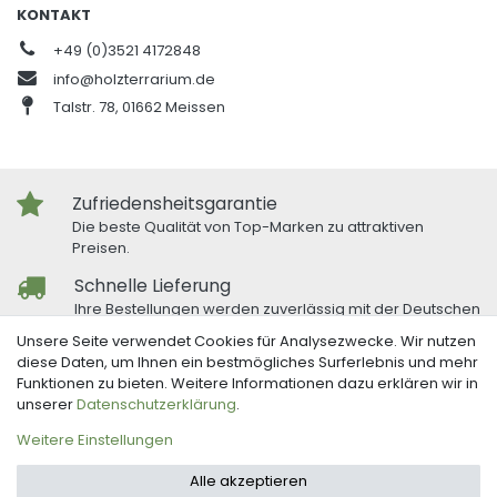
KONTAKT
+49 (0)3521 4172848
info@holzterrarium.de
Talstr. 78, 01662 Meissen
Zufriedensheitsgarantie
Die beste Qualität von Top-Marken zu attraktiven
Preisen.
Schnelle Lieferung
Ihre Bestellungen werden zuverlässig mit der Deutschen
Post und DHL versandt.
Unsere Seite verwendet Cookies für Analysezwecke. Wir nutzen
diese Daten, um Ihnen ein bestmögliches Surferlebnis und mehr
Freundlicher Kundenservice
Funktionen zu bieten. Weitere Informationen dazu erklären wir in
Bei Fragen oder Anregungen nutzen Sie unser
unserer
Daten­schutz­erklärung
.
Kontaktformular.
Weitere Einstellungen
© 2026 Holzterrarium
| Design by neoprisma
Alle akzeptieren
Alle Preise inkl. MwSt., zzgl. Versandkosten