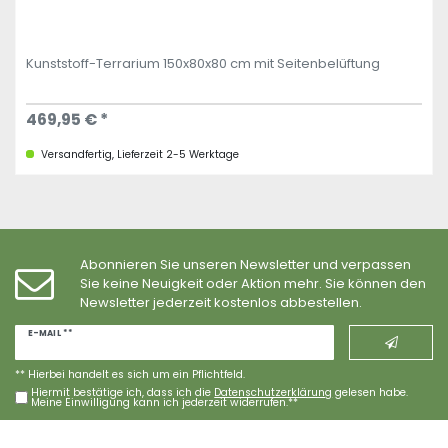
Kunststoff-Terrarium 150x80x80 cm mit Seitenbelüftung
469,95 € *
Versandfertig, Lieferzeit 2-5 Werktage
Abonnieren Sie unseren Newsletter und verpassen
Sie keine Neuigkeit oder Aktion mehr. Sie können den
Newsletter jederzeit kostenlos abbestellen.
Newsletter
E-MAIL **
Honig
** Hierbei handelt es sich um ein Pflichtfeld.
Hiermit bestätige ich, dass ich die
Daten­schutz­erklärung
gelesen habe.
Meine Einwilligung kann ich jederzeit widerrufen.**