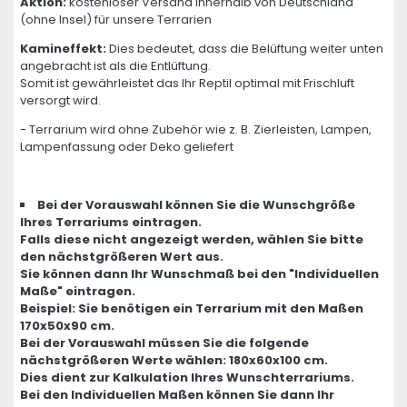
Aktion:
kostenloser Versand innerhalb von Deutschland
(ohne Insel) für unsere Terrarien
Kamineffekt:
Dies bedeutet, dass die Belüftung weiter unten
angebracht ist als die Entlüftung.
Somit ist gewährleistet das Ihr Reptil optimal mit Frischluft
versorgt wird.
- Terrarium wird ohne Zubehör wie z. B. Zierleisten, Lampen,
Lampenfassung oder Deko geliefert
Bei der Vorauswahl können Sie die Wunschgröße
Ihres Terrariums eintragen.
Falls diese nicht angezeigt werden, wählen Sie bitte
den nächstgrößeren Wert aus.
Sie können dann Ihr Wunschmaß bei den "Individuellen
Maße" eintragen.
Beispiel: Sie benötigen ein Terrarium mit den Maßen
170x50x90 cm.
Bei der Vorauswahl müssen Sie die folgende
nächstgrößeren Werte wählen: 180x60x100 cm.
Dies dient zur Kalkulation Ihres Wunschterrariums.
Bei den Individuellen Maßen können Sie dann Ihr