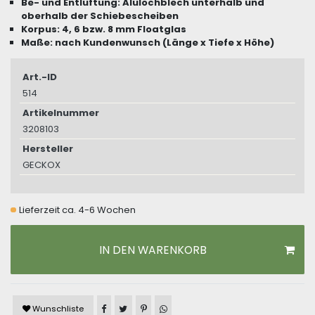
Be- und Entlüftung: Alulochblech unterhalb und
oberhalb der Schiebescheiben
Korpus: 4, 6 bzw. 8 mm Floatglas
Maße: nach Kundenwunsch (Länge x Tiefe x Höhe)
Art.-ID
514
Artikelnummer
3208103
Hersteller
GECKOX
Lieferzeit ca. 4-6 Wochen
IN DEN WARENKORB
Artikel auf Facebook teilen
Artikel auf Twitter teilen
Artikel auf Pinterest teilen
Artikel auf WhatsApp teilen
Wunschliste