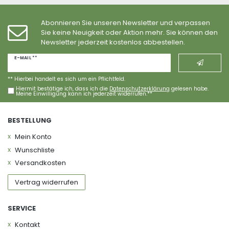
Abonnieren Sie unseren Newsletter und verpassen
Sie keine Neuigkeit oder Aktion mehr. Sie können den
Newsletter jederzeit kostenlos abbestellen.
Newsletter
E-MAIL **
Honig
** Hierbei handelt es sich um ein Pflichtfeld.
Hiermit bestätige ich, dass ich die
Daten­schutz­erklärung
gelesen habe.
Meine Einwilligung kann ich jederzeit widerrufen.**
BESTELLUNG
Mein Konto
Wunschliste
Versandkosten
Vertrag widerrufen
SERVICE
Kontakt