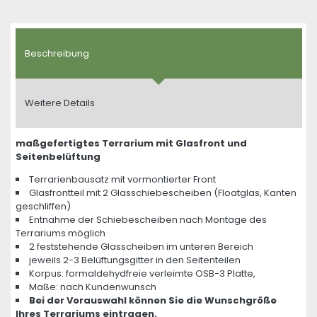
Beschreibung
Weitere Details
maßgefertigtes Terrarium mit Glasfront und
Seitenbelüftung
Terrarienbausatz mit vormontierter Front
Glasfrontteil mit 2 Glasschiebescheiben (Floatglas, Kanten
geschliffen)
Entnahme der Schiebescheiben nach Montage des
Terrariums möglich
2 feststehende Glasscheiben im unteren Bereich
jeweils 2-3 Belüftungsgitter in den Seitenteilen
Korpus: formaldehydfreie verleimte OSB-3 Platte,
Maße: nach Kundenwunsch
Bei der Vorauswahl können Sie die Wunschgröße
Ihres Terrariums eintragen.