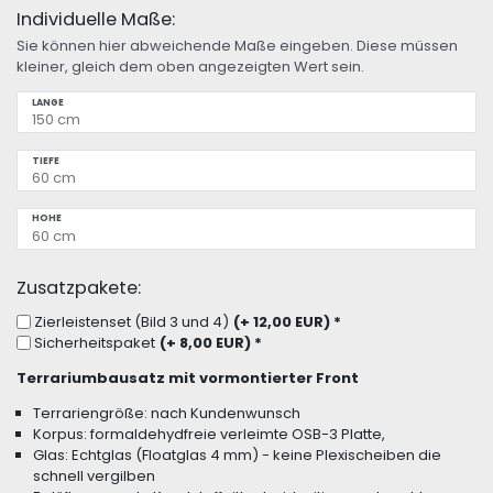
Individuelle Maße:
Sie können hier abweichende Maße eingeben. Diese müssen
kleiner, gleich dem oben angezeigten Wert sein.
LÄNGE
TIEFE
HÖHE
Zusatzpakete:
Zierleistenset (Bild 3 und 4)
(+ 12,00 EUR)
*
Sicherheitspaket
(+ 8,00 EUR)
*
Terrariumbausatz mit vormontierter Front
Terrariengröße: nach Kundenwunsch
Korpus: formaldehydfreie verleimte OSB-3 Platte,
Glas: Echtglas (Floatglas 4 mm) - keine Plexischeiben die
schnell vergilben