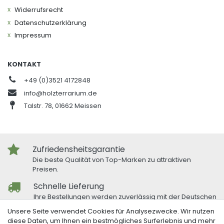
Widerrufs­recht
Daten­schutz­erklärung
Impressum
KONTAKT
+49 (0)3521 4172848
info@holzterrarium.de
Talstr. 78, 01662 Meissen
Zufriedensheitsgarantie
Die beste Qualität von Top-Marken zu attraktiven
Preisen.
Schnelle Lieferung
Ihre Bestellungen werden zuverlässig mit der Deutschen
Post und DHL versandt.
Unsere Seite verwendet Cookies für Analysezwecke. Wir nutzen
diese Daten, um Ihnen ein bestmögliches Surferlebnis und mehr
Freundlicher Kundenservice