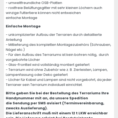
- umweltfreundliche OSB-Platten
- rostfreie Belüftungsgitter mit sehr kleinen Löchern auch
winzige Futtertiere können nicht entweichen
einfache Montage
Einfache Montage
- unkomplizierter Aufbau der Terrarien durch detaillierte
Anleitung
- Mitlieferung des kompletten Montagezubehörs (Schrauben,
Nägel etc.)
- Für den Aufbau des Terrariums ist kein bohren nötig, durch
vorgebohrte Löcher
- Glas-Frontteil wird vollständig montiert geliefert
- Terrarium wird ohne Zubehör wie z. B. Zierleisten, Lampen,
Lampenfassung oder Deko geliefert
- Löcher für Kabel und Lampen sind nicht vorgebohrt, da jeder
Terrianer sein Terrarium individuell einrichtet.
Bitte geben Sie bei der Bestellung des Terrariums Ihre
Handynummer mit an, da unsere Spedition
die Sendung per SMS avisiert (Terminvereinbarung,
zwecks Auslieferung).
Die Lieferanschrift muß mit einem 12 t LKW erreichbar