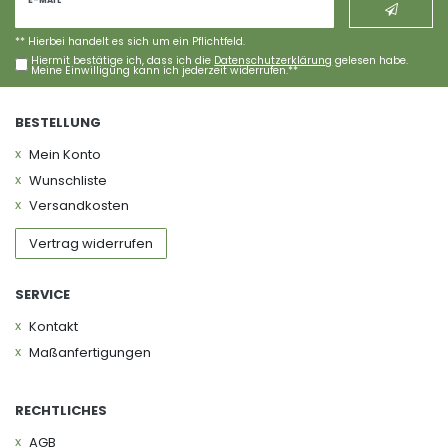
Newsletter
E-MAIL **
Honig
** Hierbei handelt es sich um ein Pflichtfeld.
Hiermit bestätige ich, dass ich die
Daten­schutz­erklärung
gelesen habe.
Meine Einwilligung kann ich jederzeit widerrufen.**
BESTELLUNG
Mein Konto
Wunschliste
Versandkosten
Vertrag widerrufen
SERVICE
Kontakt
Maßanfertigungen
RECHTLICHES
AGB