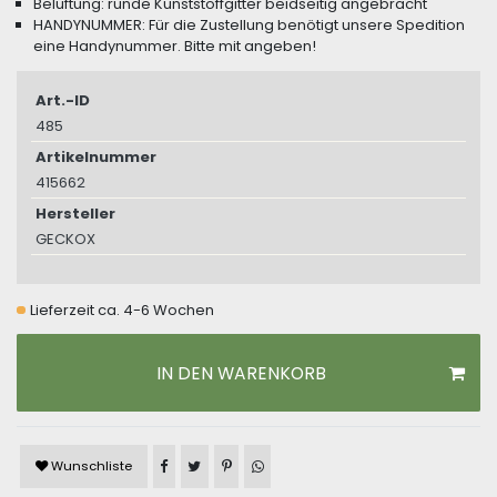
Belüftung: runde Kunststoffgitter beidseitig angebracht
HANDYNUMMER: Für die Zustellung benötigt unsere Spedition
eine Handynummer. Bitte mit angeben!
Art.-ID
485
Artikelnummer
415662
Hersteller
GECKOX
Lieferzeit ca. 4-6 Wochen
IN DEN WARENKORB
Artikel auf Facebook teilen
Artikel auf Twitter teilen
Artikel auf Pinterest teilen
Artikel auf WhatsApp teilen
Wunschliste