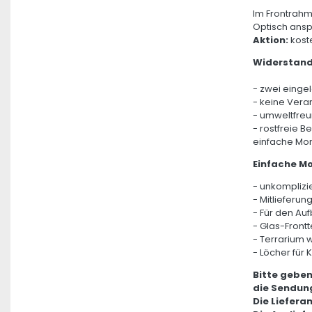
Im Frontrahm
Optisch ansp
Aktion:
koste
Widerstand
- zwei einge
- keine Vera
- umweltfreu
- rostfreie B
einfache Mo
Einfache M
- unkomplizie
- Mitlieferu
- Für den Au
- Glas-Frontt
- Terrarium 
- Löcher für 
Bitte geben
die Sendung
Die Liefera