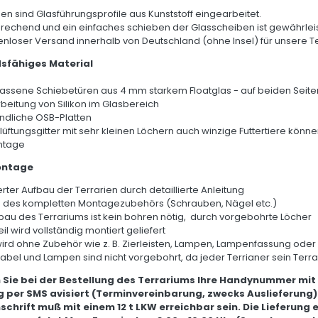
en sind Glasführungsprofile aus Kunststoff eingearbeitet.
rechend und ein einfaches schieben der Glasscheiben ist gewährleis
nloser Versand innerhalb von Deutschland (ohne Insel) für unsere T
sfähiges Material
lassene Schiebetüren aus 4 mm starkem Floatglas - auf beiden Seite
rbeitung von Silikon im Glasbereich
ndliche OSB-Platten
elüftungsgitter mit sehr kleinen Löchern auch winzige Futtertiere könn
ntage
ontage
rter Aufbau der Terrarien durch detaillierte Anleitung
ng des kompletten Montagezubehörs (Schrauben, Nägel etc.)
fbau des Terrariums ist kein bohren nötig, durch vorgebohrte Löcher
eil wird vollständig montiert geliefert
wird ohne Zubehör wie z. B. Zierleisten, Lampen, Lampenfassung oder 
Kabel und Lampen sind nicht vorgebohrt, da jeder Terrianer sein Terrari
 Sie bei der Bestellung des Terrariums Ihre Handynummer mit
 per SMS avisiert (Terminvereinbarung, zwecks Auslieferung)
nschrift muß mit einem 12 t LKW erreichbar sein. Die Lieferung 