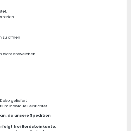
tet.
errarien
n zu öffnen
en nicht entweichen
Deko geliefert
um individuell einrichtet.
 an, da unsere Spedition
.
erfolgt frei Bordsteinkante.