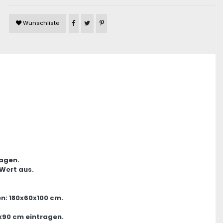
Artikel auf Facebook teilen
Artikel auf Twitter teilen
Artikel auf Pinterest teilen
Wunschliste
ragen.
 Wert aus.
n: 180x60x100 cm.
x90 cm eintragen.