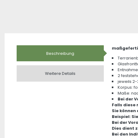
maßgeferti
Beschreibung
Terrarienb
Glasfrontt
Entnahme 
Weitere Details
2 festste
jeweils 2-
Korpus: f
Maße: na
Bei der 
Falls diese
Sie können 
Beispiel: S
Bei der Vor
Dies dient 
Bei den Ind