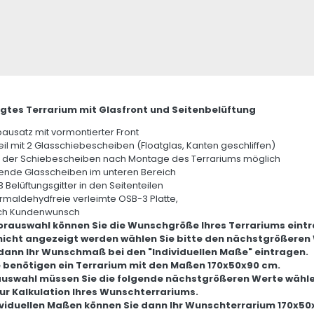
gtes Terrarium mit Glasfront und Seitenbelüftung
ausatz mit vormontierter Front
eil mit 2 Glasschiebescheiben (Floatglas, Kanten geschliffen)
der Schiebescheiben nach Montage des Terrariums möglich
hende Glasscheiben im unteren Bereich
3 Belüftungsgitter in den Seitenteilen
ormaldehydfreie verleimte OSB-3 Platte,
ch Kundenwunsch
Vorauswahl können Sie die Wunschgröße Ihres Terrariums eint
 nicht angezeigt werden wählen Sie bitte den nächstgrößeren
dann Ihr Wunschmaß bei den "Individuellen Maße" eintragen.
ie benötigen ein Terrarium mit den Maßen 170x50x90 cm.
auswahl müssen Sie die folgende nächstgrößeren Werte wähle
zur Kalkulation Ihres Wunschterrariums.
ividuellen Maßen können Sie dann Ihr Wunschterrarium 170x50