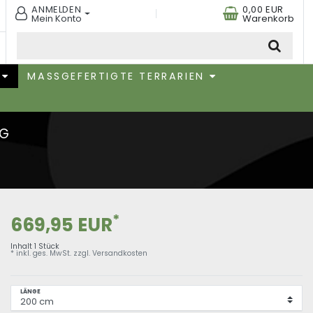
ANMELDEN
0,00 EUR
Mein Konto
Warenkorb
MASSGEFERTIGTE TERRARIEN
NG
*
669,95 EUR
Inhalt
1
Stück
* inkl. ges. MwSt. zzgl.
Versandkosten
LÄNGE