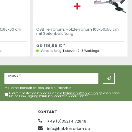
20x60x60 cm
OSB Terrarium, Holzterrarium 100x50x50 cm
mit Seitenbelüftung
ab 118,95 € *
e
Versandfertig, Lieferzeit 2-5 Werktage
Newsletter
E-MAIL **
Honig
** Hierbei handelt es sich um ein Pflichtfeld.
Hiermit bestätige ich, dass ich die
Daten­schutz­erklärung
gelesen habe.
Meine Einwilligung kann ich jederzeit widerrufen.**
KONTAKT
+49 (0)3521 4172848
info@holzterrarium.de