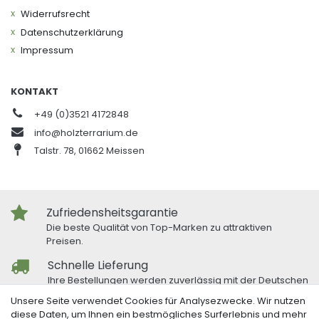
Widerrufs­recht
Daten­schutz­erklärung
Impressum
KONTAKT
+49 (0)3521 4172848
info@holzterrarium.de
Talstr. 78, 01662 Meissen
Zufriedensheitsgarantie
Die beste Qualität von Top-Marken zu attraktiven
Preisen.
Schnelle Lieferung
Ihre Bestellungen werden zuverlässig mit der Deutschen
Post und DHL versandt.
Unsere Seite verwendet Cookies für Analysezwecke. Wir nutzen
diese Daten, um Ihnen ein bestmögliches Surferlebnis und mehr
Freundlicher Kundenservice