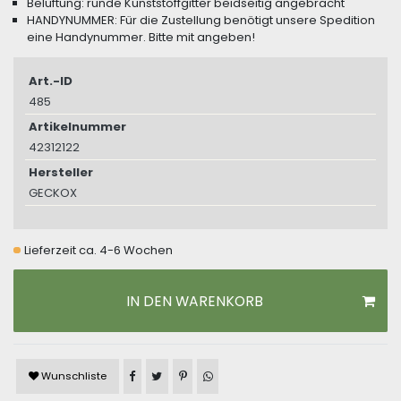
Belüftung: runde Kunststoffgitter beidseitig angebracht
HANDYNUMMER: Für die Zustellung benötigt unsere Spedition
eine Handynummer. Bitte mit angeben!
Art.-ID
485
Artikelnummer
42312122
Hersteller
GECKOX
Lieferzeit ca. 4-6 Wochen
IN DEN WARENKORB
Artikel auf Facebook teilen
Artikel auf Twitter teilen
Artikel auf Pinterest teilen
Artikel auf WhatsApp teilen
Wunschliste