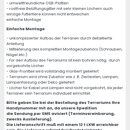
- umweltfreundliche OSB-Platten
- rostfreie Belüftungsgitter mit sehr kleinen Löchern auch
winzige Futtertiere können nicht entweichen
einfache Montage
Einfache Montage
- unkomplizierter Aufbau der Terrarien durch detaillierte
Anleitung
- Mitlieferung des kompletten Montagezubehörs (Schrauben,
Nägel etc.)
- Für den Aufbau des Terrariums ist kein bohren nötig, durch
vorgebohrte Löcher
- Glas-Frontteil wird vollständig montiert geliefert
- Terrarium wird ohne Zubehör wie z. B. Zierleisten, Lampen,
Lampenfassung oder Deko geliefert
- Löcher für Kabel und Lampen sind nicht vorgebohrt, da jeder
Terrianer sein Terrarium individuell einrichtet.
Bitte geben Sie bei der Bestellung des Terrariums Ihre
Handynummer mit an, da unsere Spedition
die Sendung per SMS avisiert (Terminvereinbarung,
zwecks Auslieferung).
Die Lieferanschrift muß mit einem 12 t LKW erreichbar