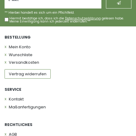
Newsletter
E-MAIL **
Honig
** Hierbei handelt es sich um ein Pflichtfeld.
Hiermit bestätige ich, dass ich die
Daten­schutz­erklärung
gelesen habe.
Meine Einwilligung kann ich jederzeit widerrufen.**
BESTELLUNG
Mein Konto
Wunschliste
Versandkosten
Vertrag widerrufen
SERVICE
Kontakt
Maßanfertigungen
RECHTLICHES
AGB