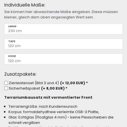
Individuelle Maße:
Sie können hier abweichende Maße eingeben. Diese müssen
kleiner, gleich dem oben angezeigten Wert sein.
LÄNGE
TIEFE
HÖHE
Zusatzpakete:
Zierleistenset (Bild 3 und 4)
(+ 12,00 EUR)
*
Sicherheitspaket
(+ 8,00 EUR)
*
Terrariumbausatz mit vormontierter Front
Terrariengröße: nach Kundenwunsch
Korpus: formaldehydfreie verleimte OSB-3 Platte,
Glas: Echtglas (Floatglas 4 mm) - keine Plexischeiben die
schnell vergilben