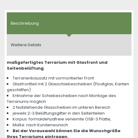
Beschreibung
Weitere Details
maßgefertigtes Terrarium mit Glasfront und
Seitenbelüftung
Terrarienbausatz mit vormontierter Front
Glasfrontteil mit 2 Glasschiebescheiben (Floatglas, Kanten
geschliffen)
Entnahme der Schiebescheiben nach Montage des
Terrariums möglich
2 feststehende Glasscheiben im unteren Bereich
jeweils 2-3 Belüftungsgitter in den Seitenteilen
Korpus: formaldehydfreie verleimte OSB-3 Platte,
Maße: nach Kundenwunsch
Bei der Vorauswahl können Sie die Wunschgröße
Ihres Terrariums eintragen.