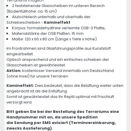
Terrariums möglich
2 feststehende Glasscheiben im unteren Bereich
(Bodenfüllhöhe: ca. 15 cm)
Alulochblech unterhalb und oberhalb der
Schiebescheiben -
Kamineffekt
Korpus: formaldehydfreie verleimte OSB-3 Platte,
Materialstärke der OSB Platten: 15 mm
Maße: 120 x 60 x 80 cm (Länge x Tiefe x Höhe)
Im Frontrahmen sind Glasführungsprofile aus Kunststoff
eingearbeitet.
Optisch ansprechend und ein einfaches schieben der
Glasscheiben ist gewährleistet.
Aktion:
kostenloser Versand innerhalb von Deutschland
(ohne Insel) für unsere Terrarien
Kamineffekt:
Dies bedeutet, dass die Belüftung weiter unten
angebracht ist als die Entlüftung.
Somit ist gewährleistet das Ihr Reptil optimal mit Frischluft
versorgt wird.
Bitt geben Sie bei der Bestellung des Terrariums eine
Handynummer mit an, da unsere Spedition
die Sendung per SMS avisiert (Terminvereinbarung,
zwecks Auslieferung).