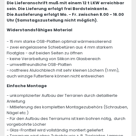
Die Lieferanschrift muß mit einem 12 t LKW erreichbar
sein. Die Lieferung erfolgt frei Bordsteinkante.
Die Auslieferung erfolgt Mo. - Fr. zwischen 8.00 - 16.00
Uhr (Samstagszustellung nicht möglich).
Widerstandsfähiges Material
- 15 mm starke OSB-Platten optimal wärmeisolierend
- zwei eingelassene Schiebetüren aus 4 mm starkem
Floatglas - auf beiden Seiten zu öffnen
- keine Verarbeitung von Silikon im Glasbereich
- umweltfreundliche OSB-Platten
- rostfreies Alulochblech mit sehr kleinen Löchern (1 mm),
auch winzige Futtertiere können nicht entweichen
Einfache Montage
- unkomplizierter Aufbau der Terrarien durch detaillierte
Anleitung
- Mitlieferung des kompletten Montagezubehörs (Schrauben,
Nägel etc.)
- Für den Aufbau des Terrariums ist kein bohren nötig, durch
vorgebohrte Löcher
- Glas-Frontteil wird vollständig montiert geliefert
- Terrarium wird ohne Zubehör wie z. B. Zierleisten, Lampen,