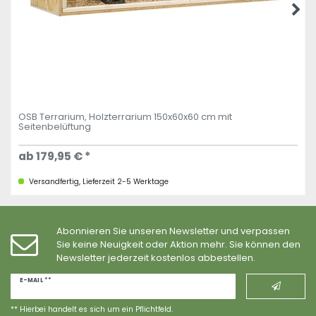
OSB Terrarium, Holzterrarium 150x60x60 cm mit
Seitenbelüftung
ab 179,95 € *
Versandfertig, Lieferzeit 2-5 Werktage
Abonnieren Sie unseren Newsletter und verpassen
Sie keine Neuigkeit oder Aktion mehr. Sie können den
Newsletter jederzeit kostenlos abbestellen.
Newsletter
E-MAIL **
Honig
** Hierbei handelt es sich um ein Pflichtfeld.