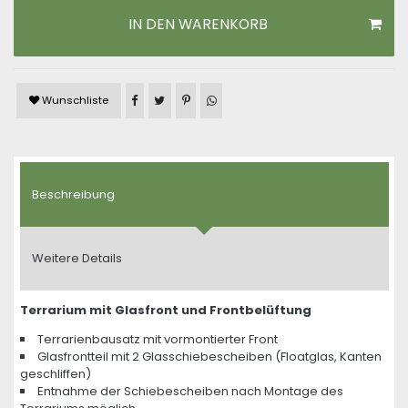
IN DEN WARENKORB
Artikel auf Facebook teilen
Artikel auf Twitter teilen
Artikel auf Pinterest teilen
Artikel auf WhatsApp teilen
Wunschliste
Beschreibung
Weitere Details
Terrarium mit Glasfront und Frontbelüftung
Terrarienbausatz mit vormontierter Front
Glasfrontteil mit 2 Glasschiebescheiben (Floatglas, Kanten
geschliffen)
Entnahme der Schiebescheiben nach Montage des