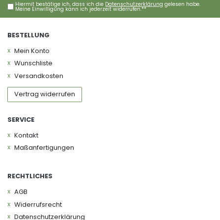
Hiermit bestätige ich, dass ich die
Daten­schutz­erklärung
gelesen habe.
Meine Einwilligung kann ich jederzeit widerrufen.**
BESTELLUNG
Mein Konto
Wunschliste
Versandkosten
Vertrag widerrufen
SERVICE
Kontakt
Maßanfertigungen
RECHTLICHES
AGB
Widerrufs­recht
Daten­schutz­erklärung