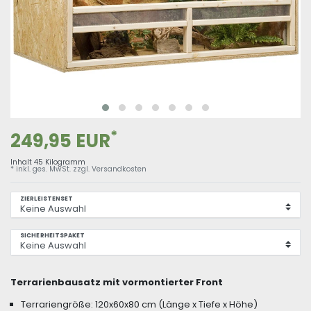
*
249,95 EUR
Inhalt
45
Kilogramm
* inkl. ges. MwSt. zzgl.
Versandkosten
ZIERLEISTENSET
SICHERHEITSPAKET
Terrarienbausatz mit vormontierter Front
Terrariengröße: 120x60x80 cm (Länge x Tiefe x Höhe)