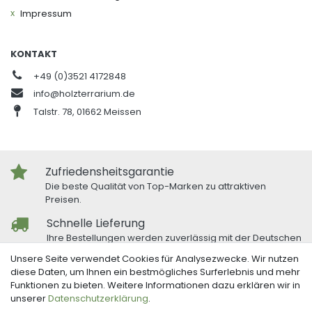
Impressum
KONTAKT
+49 (0)3521 4172848
info@holzterrarium.de
Talstr. 78, 01662 Meissen
Zufriedensheitsgarantie
Die beste Qualität von Top-Marken zu attraktiven
Preisen.
Schnelle Lieferung
Ihre Bestellungen werden zuverlässig mit der Deutschen
Post und DHL versandt.
Unsere Seite verwendet Cookies für Analysezwecke. Wir nutzen
diese Daten, um Ihnen ein bestmögliches Surferlebnis und mehr
Freundlicher Kundenservice
Funktionen zu bieten. Weitere Informationen dazu erklären wir in
Bei Fragen oder Anregungen nutzen Sie unser
unserer
Daten­schutz­erklärung
.
Kontaktformular.