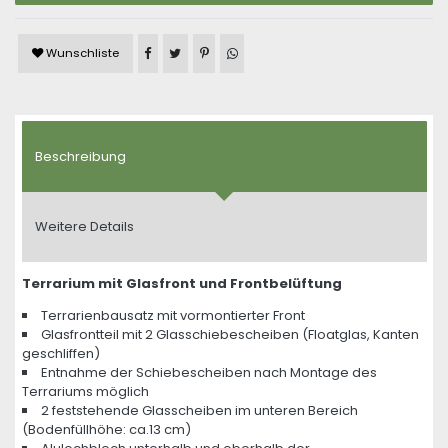
Artikel auf Facebook teilen
Artikel auf Twitter teilen
Artikel auf Pinterest teilen
Artikel auf WhatsApp teilen
Wunschliste
Beschreibung
Weitere Details
Terrarium mit Glasfront und Frontbelüftung
Terrarienbausatz mit vormontierter Front
Glasfrontteil mit 2 Glasschiebescheiben (Floatglas, Kanten
geschliffen)
Entnahme der Schiebescheiben nach Montage des
Terrariums möglich
2 feststehende Glasscheiben im unteren Bereich
(Bodenfüllhöhe: ca.13 cm)