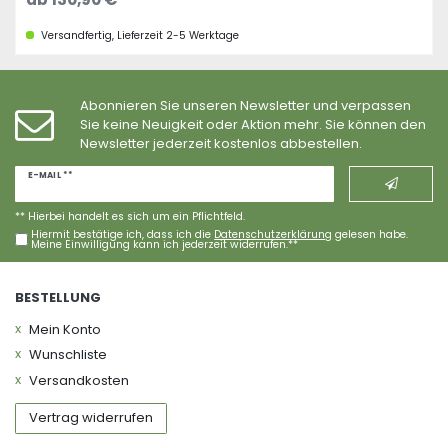
Versandfertig, Lieferzeit 2-5 Werktage
Abonnieren Sie unseren Newsletter und verpassen
Sie keine Neuigkeit oder Aktion mehr. Sie können den
Newsletter jederzeit kostenlos abbestellen.
Newsletter
E-MAIL **
Honig
** Hierbei handelt es sich um ein Pflichtfeld.
Hiermit bestätige ich, dass ich die
Daten­schutz­erklärung
gelesen habe.
Meine Einwilligung kann ich jederzeit widerrufen.**
BESTELLUNG
Mein Konto
Wunschliste
Versandkosten
Vertrag widerrufen