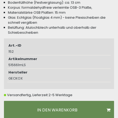
Bodenfüllhöhe (Festverglasung): ca. 13 cm
Korpus: formaldehydfreie verleimte OSB-3 Platte,
Materialstärke OSB Platten: 15 mm
Glas: Echtglas (Floatglas 4 mm) - keine Plexischeiben die
schnell vergilben
Belüftung: Alulochblech unterhalb und oberhalb der
Schiebescheiben
Art.-ID
152
Artikelnummer
515661mLS
Hersteller
GECKOX
Versandfertig, Lieferzeit 2-5 Werktage
IN DEN WARENKORB