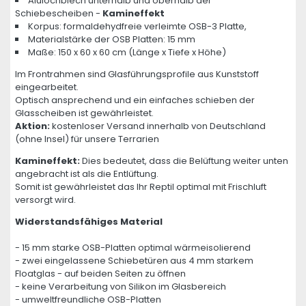
Alulochblech unterhalb und oberhalb der
Schiebescheiben -
Kamineffekt
Korpus: formaldehydfreie verleimte OSB-3 Platte,
Materialstärke der OSB Platten: 15 mm
Maße: 150 x 60 x 60 cm (Länge x Tiefe x Höhe)
Im Frontrahmen sind Glasführungsprofile aus Kunststoff
eingearbeitet.
Optisch ansprechend und ein einfaches schieben der
Glasscheiben ist gewährleistet.
Aktion:
kostenloser Versand innerhalb von Deutschland
(ohne Insel) für unsere Terrarien
Kamineffekt:
Dies bedeutet, dass die Belüftung weiter unten
angebracht ist als die Entlüftung.
Somit ist gewährleistet das Ihr Reptil optimal mit Frischluft
versorgt wird.
Widerstandsfähiges Material
- 15 mm starke OSB-Platten optimal wärmeisolierend
- zwei eingelassene Schiebetüren aus 4 mm starkem
Floatglas - auf beiden Seiten zu öffnen
- keine Verarbeitung von Silikon im Glasbereich
- umweltfreundliche OSB-Platten