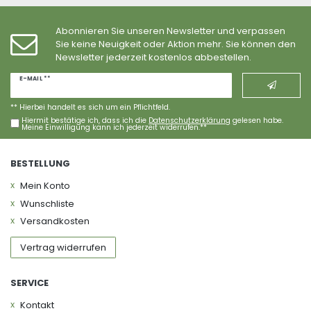
Abonnieren Sie unseren Newsletter und verpassen
Sie keine Neuigkeit oder Aktion mehr. Sie können den
Newsletter jederzeit kostenlos abbestellen.
Newsletter
E-MAIL **
Honig
** Hierbei handelt es sich um ein Pflichtfeld.
Hiermit bestätige ich, dass ich die
Daten­schutz­erklärung
gelesen habe.
Meine Einwilligung kann ich jederzeit widerrufen.**
BESTELLUNG
Mein Konto
Wunschliste
Versandkosten
Vertrag widerrufen
SERVICE
Kontakt