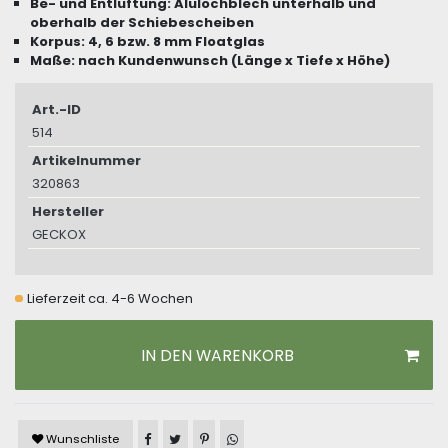
Be- und Entlüftung: Alulochblech unterhalb und
oberhalb der Schiebescheiben
Korpus: 4, 6 bzw. 8 mm Floatglas
Maße: nach Kundenwunsch (Länge x Tiefe x Höhe)
Art.-ID
514
Artikelnummer
320863
Hersteller
GECKOX
Lieferzeit ca. 4-6 Wochen
IN DEN WARENKORB
Artikel auf Facebook teilen
Artikel auf Twitter teilen
Artikel auf Pinterest teilen
Artikel auf WhatsApp teilen
Wunschliste