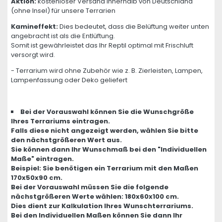
Aktion:
kostenloser Versand innerhalb von Deutschland
(ohne Insel) für unsere Terrarien
Kamineffekt:
Dies bedeutet, dass die Belüftung weiter unten
angebracht ist als die Entlüftung.
Somit ist gewährleistet das Ihr Reptil optimal mit Frischluft
versorgt wird.
- Terrarium wird ohne Zubehör wie z. B. Zierleisten, Lampen,
Lampenfassung oder Deko geliefert
Bei der Vorauswahl können Sie die Wunschgröße
Ihres Terrariums eintragen.
Falls diese nicht angezeigt werden, wählen Sie bitte
den nächstgrößeren Wert aus.
Sie können dann Ihr Wunschmaß bei den "Individuellen
Maße" eintragen.
Beispiel: Sie benötigen ein Terrarium mit den Maßen
170x50x90 cm.
Bei der Vorauswahl müssen Sie die folgende
nächstgrößeren Werte wählen: 180x60x100 cm.
Dies dient zur Kalkulation Ihres Wunschterrariums.
Bei den Individuellen Maßen können Sie dann Ihr