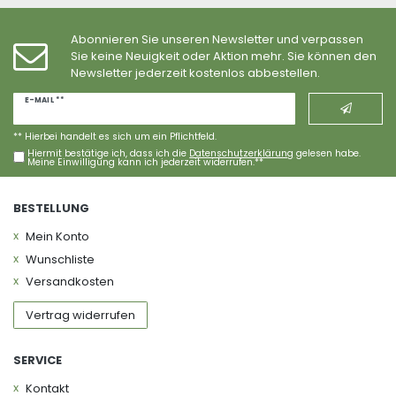
Abonnieren Sie unseren Newsletter und verpassen
Sie keine Neuigkeit oder Aktion mehr. Sie können den
Newsletter jederzeit kostenlos abbestellen.
Newsletter
E-MAIL **
Honig
** Hierbei handelt es sich um ein Pflichtfeld.
Hiermit bestätige ich, dass ich die
Daten­schutz­erklärung
gelesen habe.
Meine Einwilligung kann ich jederzeit widerrufen.**
BESTELLUNG
Mein Konto
Wunschliste
Versandkosten
Vertrag widerrufen
SERVICE
Kontakt