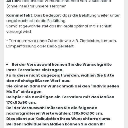
Aktion:
kostenloser Versand innerhalb von Deutschland
(ohne Insel) für unsere Terrarien
Kamineffekt:
Dies bedeutet, dass die Belüftung weiter unten
angebracht ist als die Entlüftung.
Somit ist gewährleistet das Ihr Reptil optimal mit Frischluft
versorgt wird.
- Terrarium wird ohne Zubehör wie z. B. Zierleisten, Lampen,
Lampenfassung oder Deko geliefert
Bei der Vorauswahl können Sie die Wunschgröße
Ihres Terrariums eintragen.
Falls diese nicht angezeigt werden, wählen Sie bitte
den nächstgrößeren Wert aus.
Sie können dann Ihr Wunschmaß bei den "Individuellen
Maße" eintragen.
Beispiel: Sie benötigen ein Terrarium mit den Maßen
170x50x90 cm.
Bei der Vorauswahl müssen Sie die folgende
nächstgrößeren Werte wählen: 180x60x100 cm.
Dies dient zur Kalkulation Ihres Wunschterrariums.
Bei den Individuellen Maßen können Sie dann Ihr