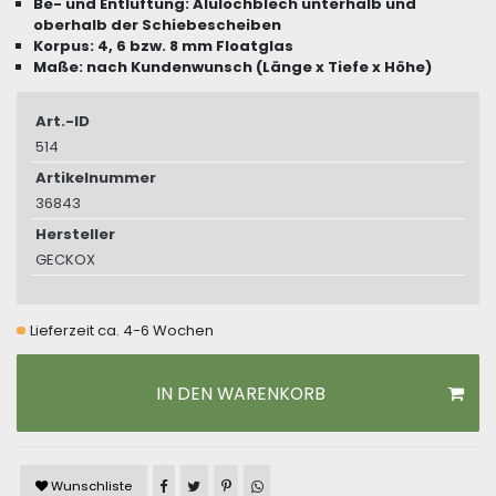
Be- und Entlüftung: Alulochblech unterhalb und
oberhalb der Schiebescheiben
Korpus: 4, 6 bzw. 8 mm Floatglas
Maße: nach Kundenwunsch (Länge x Tiefe x Höhe)
Art.-ID
514
Artikelnummer
36843
Hersteller
GECKOX
Lieferzeit ca. 4-6 Wochen
IN DEN WARENKORB
Artikel auf Facebook teilen
Artikel auf Twitter teilen
Artikel auf Pinterest teilen
Artikel auf WhatsApp teilen
Wunschliste