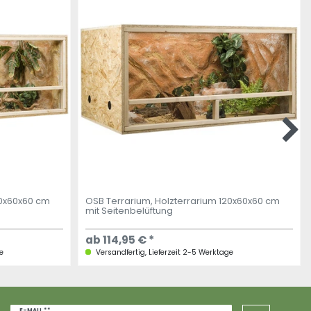
50x60x60 cm
OSB Terrarium, Holzterrarium 120x60x60 cm
mit Seitenbelüftung
ab 114,95 € *
e
Versandfertig, Lieferzeit 2-5 Werktage
Newsletter
E-MAIL **