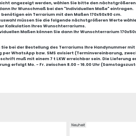
 nicht angezeigt werden, wählen Sie bitte den nächstgrößeren
dann Ihr Wunschmaß bei den "Individuellen Maße" eintragen.
ie benötigen ein Terrarium mit den Maßen 170x50x90 cm.
auswahl müssen Sie die folgende nächstgrößeren Werte wähle
zur Kalkulation Ihres Wunschterrariums.
ividuellen Maßen können Sie dann Ihr Wunschterrarium 170x50
 Sie bei der Bestellung des Terrariums Ihre Handynummer mit
 per WhatsApp bzw. SMS avisiert (Terminvereinbarung, zweck
nschrift muß mit einem 7 t LKW erreichbar sein. Die Lieferung e
erung erfolgt Mo. - Fr. zwischen 8.00 - 16.00 Uhr (Samstagszust
Neuheit