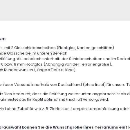
ium
eil mit 2 Glasschiebescheiben (Floatglas, Kanten geschliffen)
nde Glasscheibe im unteren Bereich
ntlüftung: Alulochblech unterhalb der Schiebescheiben und im Deckel
, 6 bzw. 8 mm Floatglas (Abhängig von der Terrariengröße),
h Kundenwunsch (Länge x Tiefe x Höhe)
nloser Versand innerhalb von Deutschland (ohne Insel) für unsere T
t:
Dies bedeutet, dass die Belüftung weiter unten angebracht ist als di
hrleistet das Ihr Reptil optimal mit Frischluft versorgt wird.
wird ohne Zubehör wie z. B. Zierleisten, Lampen, Lampenfassung oder 
Vorauswahl können Sie die Wunschgröße Ihres Terrariums eint