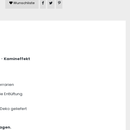
Artikel auf Facebook teilen
Artikel auf Twitter teilen
Artikel auf Pinterest teilen
Wunschliste
 -
Kamineffekt
errarien
e Entlüftung.
Deko geliefert
ragen.