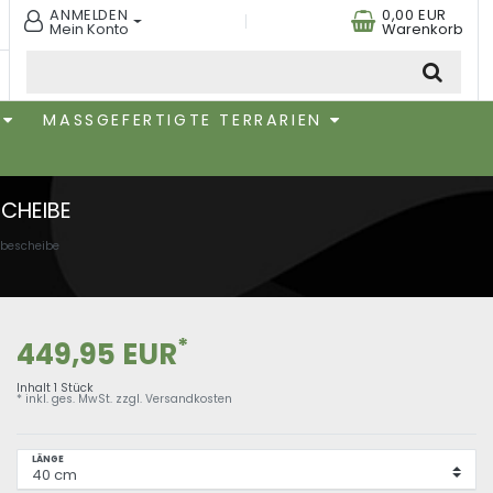
ANMELDEN
0,00 EUR
Mein Konto
Warenkorb
MASSGEFERTIGTE TERRARIEN
CHEIBE
ebescheibe
*
449,95 EUR
Inhalt
1
Stück
* inkl. ges. MwSt. zzgl.
Versandkosten
LÄNGE