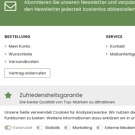
Abonnieren Sie unseren Newsletter und verpass
den Newsletter jederzeit kostenlos abbestellen
BESTELLUNG
SERVICE
Mein Konto
Kontakt
Wunschliste
Maßanferti
Versandkosten
Vertrag widerrufen
Zufriedensheitsgarantie
Die beste Qualität von Top-Marken zu attraktiven
Preisen.
Unsere Seite verwendet Cookies für Analysezwecke. Wir nutzen di
Funktionen zu bieten. Weitere Informationen dazu erklären wir in 
© 2026 Holzterrarium
| Design by neoprisma
Essenziell
Statistik
Marketing
Externe Medien
Alle Preise inkl. MwSt., zzgl. Versandkosten