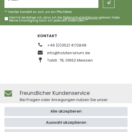
Honig
** Hierbei handelt es sich um ein Pflichtfeld.
Hiermit bestätige ich, dass ich die
Daten­schutz­erklärung
gelesen habe.
Meine Einwilligung kann ich jederzeit widerrufen.**
KONTAKT
+49 (0)3521 4172848
info@holzterrarium.de
Talstr. 78, 01662 Meissen
Freundlicher Kundenservice
Bei Fragen oder Anregungen nutzen Sie unser
Kontaktformular.
Alle akzeptieren
Auswahl akzeptieren
FRAGEN ZUM ARTIKEL