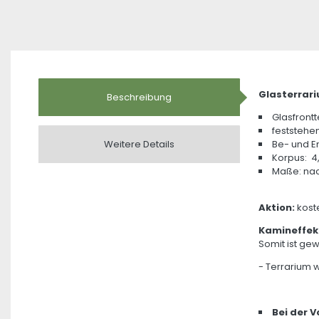
Glasterrar
Beschreibung
Glasfrontt
feststehe
Weitere Details
Be- und E
Korpus: 4
Maße: nac
Aktion:
koste
Kamineffek
Somit ist gewä
- Terrarium 
Bei der 