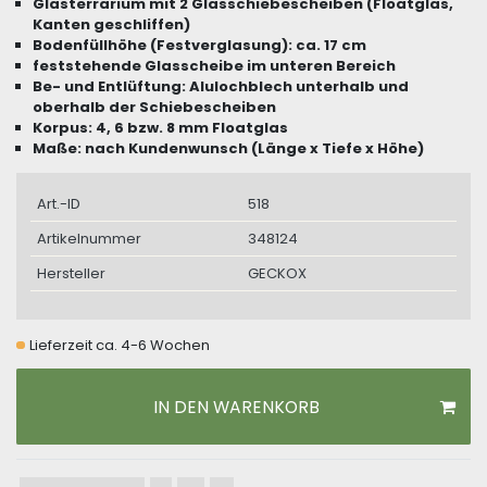
Glasterrarium mit 2 Glasschiebescheiben (Floatglas,
Kanten geschliffen)
Bodenfüllhöhe (Festverglasung): ca. 17 cm
feststehende Glasscheibe im unteren Bereich
Be- und Entlüftung: Alulochblech unterhalb und
oberhalb der Schiebescheiben
Korpus: 4, 6 bzw. 8 mm Floatglas
Maße: nach Kundenwunsch (Länge x Tiefe x Höhe)
Art.-ID
518
Artikelnummer
348124
Hersteller
GECKOX
Lieferzeit ca. 4-6 Wochen
IN DEN WARENKORB