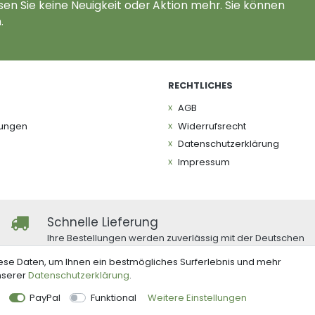
en Sie keine Neuigkeit oder Aktion mehr. Sie können
.
RECHTLICHES
AGB
gungen
Widerrufs­recht
Daten­schutz­erklärung
Impressum
Schnelle Lieferung
Ihre Bestellungen werden zuverlässig mit der Deutschen
Post und DHL versandt.
ese Daten, um Ihnen ein bestmögliches Surferlebnis und mehr
unserer
Daten­schutz­erklärung
.
PayPal
Funktional
Weitere Einstellungen