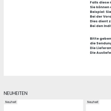
Falls diese
Sie können 
Beispiel: S
Bei der Vor
Dies dient 
Bei den Ind
Bitte geben
die Sendung
Die Liefera
Die Auslief
NEUHEITEN
Neuheit
Neuheit