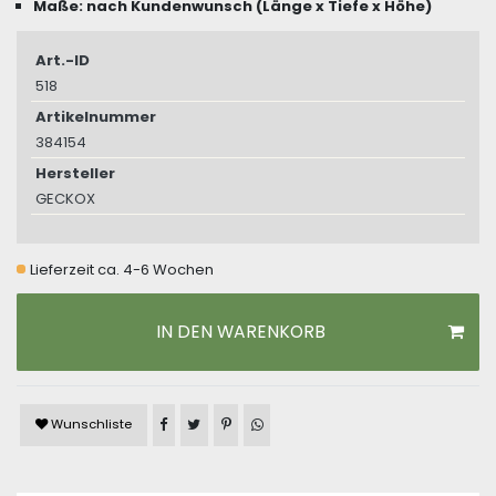
Maße: nach Kundenwunsch (Länge x Tiefe x Höhe)
Art.-ID
518
Artikelnummer
384154
Hersteller
GECKOX
Lieferzeit ca. 4-6 Wochen
IN DEN WARENKORB
Artikel auf Facebook teilen
Artikel auf Twitter teilen
Artikel auf Pinterest teilen
Artikel auf WhatsApp teilen
Wunschliste