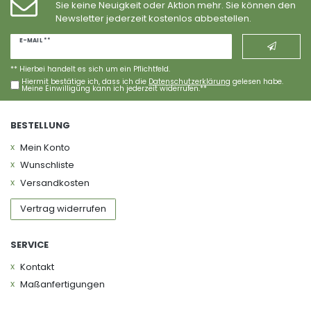
Sie keine Neuigkeit oder Aktion mehr. Sie können den
Newsletter jederzeit kostenlos abbestellen.
Newsletter
E-MAIL **
Honig
** Hierbei handelt es sich um ein Pflichtfeld.
Hiermit bestätige ich, dass ich die
Daten­schutz­erklärung
gelesen habe.
Meine Einwilligung kann ich jederzeit widerrufen.**
BESTELLUNG
Mein Konto
Wunschliste
Versandkosten
Vertrag widerrufen
SERVICE
Kontakt
Maßanfertigungen