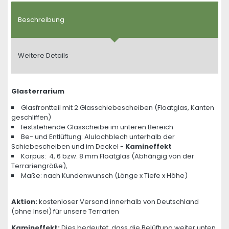
Beschreibung
Weitere Details
Glasterrarium
Glasfrontteil mit 2 Glasschiebescheiben (Floatglas, Kanten
geschliffen)
feststehende Glasscheibe im unteren Bereich
Be- und Entlüftung: Alulochblech unterhalb der
Schiebescheiben und im Deckel -
Kamineffekt
Korpus: 4, 6 bzw. 8 mm Floatglas (Abhängig von der
Terrariengröße),
Maße: nach Kundenwunsch (Länge x Tiefe x Höhe)
Aktion:
kostenloser Versand innerhalb von Deutschland
(ohne Insel) für unsere Terrarien
Kamineffekt:
Dies bedeutet, dass die Belüftung weiter unten