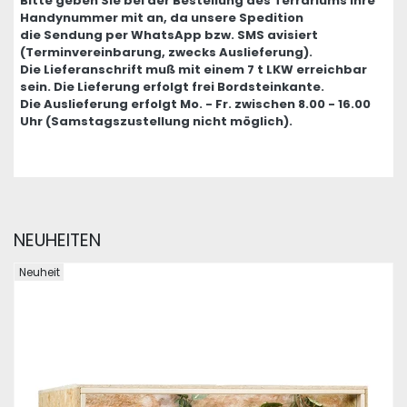
Bitte geben Sie bei der Bestellung des Terrariums Ihre
Handynummer mit an, da unsere Spedition
die Sendung per WhatsApp bzw. SMS avisiert
(Terminvereinbarung, zwecks Auslieferung).
Die Lieferanschrift muß mit einem 7 t LKW erreichbar
sein. Die Lieferung erfolgt frei Bordsteinkante.
Die Auslieferung erfolgt Mo. - Fr. zwischen 8.00 - 16.00
Uhr (Samstagszustellung nicht möglich).
NEUHEITEN
Neuheit