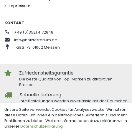
Impressum
KONTAKT
+49 (0)3521 4172848
info@holzterrarium.de
Talstr. 78, 01662 Meissen
Zufriedensheitsgarantie
Die beste Qualität von Top-Marken zu attraktiven
Preisen.
Schnelle Lieferung
Ihre Bestellungen werden zuverlässig mit der Deutschen
Post und DHL versandt.
Unsere Seite verwendet Cookies für Analysezwecke. Wir nutzen
diese Daten, um Ihnen ein bestmögliches Surferlebnis und mehr
Freundlicher Kundenservice
Funktionen zu bieten. Weitere Informationen dazu erklären wir in
Bei Fragen oder Anregungen nutzen Sie unser
unserer
Daten­schutz­erklärung
.
Kontaktformular.