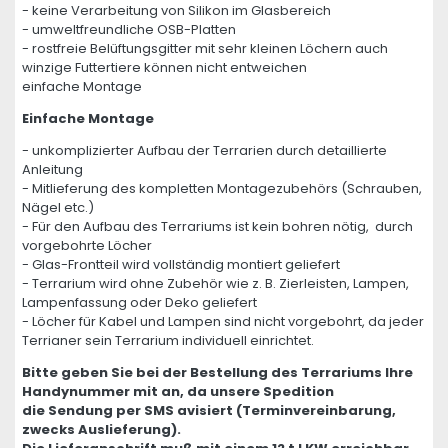
- keine Verarbeitung von Silikon im Glasbereich
- umweltfreundliche OSB-Platten
- rostfreie Belüftungsgitter mit sehr kleinen Löchern auch
winzige Futtertiere können nicht entweichen
einfache Montage
Einfache Montage
- unkomplizierter Aufbau der Terrarien durch detaillierte
Anleitung
- Mitlieferung des kompletten Montagezubehörs (Schrauben,
Nägel etc.)
- Für den Aufbau des Terrariums ist kein bohren nötig, durch
vorgebohrte Löcher
- Glas-Frontteil wird vollständig montiert geliefert
- Terrarium wird ohne Zubehör wie z. B. Zierleisten, Lampen,
Lampenfassung oder Deko geliefert
- Löcher für Kabel und Lampen sind nicht vorgebohrt, da jeder
Terrianer sein Terrarium individuell einrichtet.
Bitte geben Sie bei der Bestellung des Terrariums Ihre
Handynummer mit an, da unsere Spedition
die Sendung per SMS avisiert (Terminvereinbarung,
zwecks Auslieferung).