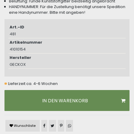
Belüftung: runde Kunststoffgitter beidseitig angebracht
HANDYNUMMER: Für die Zustellung benötigt unsere Spedition
eine Handynummer. Bitte mit angeben!
Art.-ID
481
Artikelnummer
41010154
Hersteller
GECKOX
Lieferzeit ca. 4-6 Wochen
IN DEN WARENKORB
Artikel auf Facebook teilen
Artikel auf Twitter teilen
Artikel auf Pinterest teilen
Artikel auf WhatsApp teilen
Wunschliste