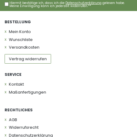
Hiermit bestätige ich, dass ich die
Daten­schutz­erklärung
gelesen habe.
Meine Einwilligung kann ich jederzeit widerrufen.**
BESTELLUNG
Mein Konto
Wunschliste
Versandkosten
Vertrag widerrufen
SERVICE
Kontakt
Maßanfertigungen
RECHTLICHES
AGB
Widerrufs­recht
Daten­schutz­erklärung