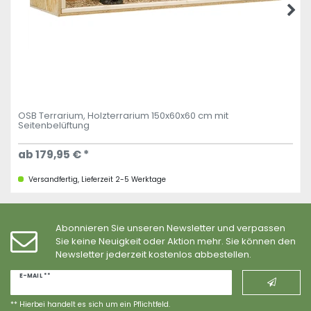
OSB Terrarium, Holzterrarium 150x60x60 cm mit
Seitenbelüftung
ab 179,95 € *
Versandfertig, Lieferzeit 2-5 Werktage
Abonnieren Sie unseren Newsletter und verpassen
Sie keine Neuigkeit oder Aktion mehr. Sie können den
Newsletter jederzeit kostenlos abbestellen.
Newsletter
E-MAIL **
Honig
** Hierbei handelt es sich um ein Pflichtfeld.