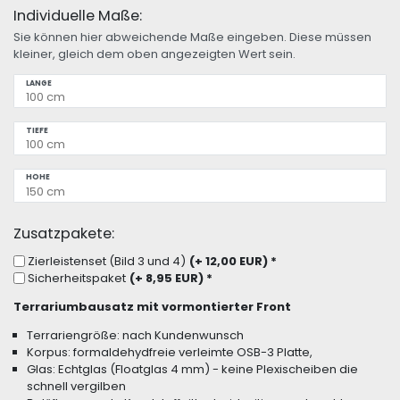
Individuelle Maße:
Sie können hier abweichende Maße eingeben. Diese müssen
kleiner, gleich dem oben angezeigten Wert sein.
LÄNGE
TIEFE
HÖHE
Zusatzpakete:
Zierleistenset (Bild 3 und 4)
(+ 12,00 EUR)
*
Sicherheitspaket
(+ 8,95 EUR)
*
Terrariumbausatz mit vormontierter Front
Terrariengröße: nach Kundenwunsch
Korpus: formaldehydfreie verleimte OSB-3 Platte,
Glas: Echtglas (Floatglas 4 mm) - keine Plexischeiben die
schnell vergilben