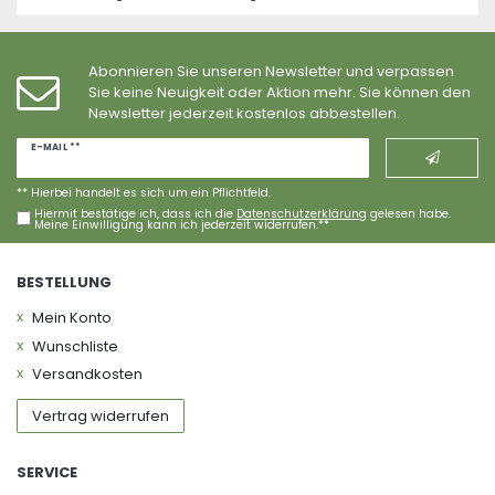
Abonnieren Sie unseren Newsletter und verpassen
Sie keine Neuigkeit oder Aktion mehr. Sie können den
Newsletter jederzeit kostenlos abbestellen.
Newsletter
E-MAIL **
Honig
** Hierbei handelt es sich um ein Pflichtfeld.
Hiermit bestätige ich, dass ich die
Daten­schutz­erklärung
gelesen habe.
Meine Einwilligung kann ich jederzeit widerrufen.**
BESTELLUNG
Mein Konto
Wunschliste
Versandkosten
Vertrag widerrufen
SERVICE