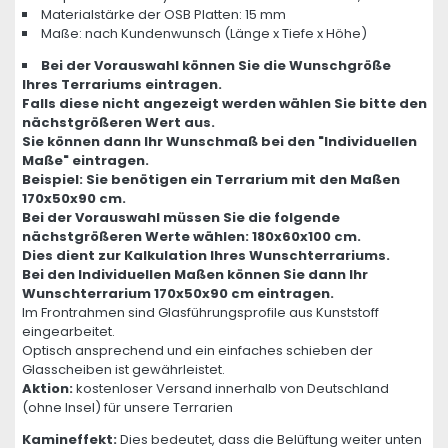
Materialstärke der OSB Platten: 15 mm
Maße: nach Kundenwunsch (Länge x Tiefe x Höhe)
Bei der Vorauswahl können Sie die Wunschgröße
Ihres Terrariums eintragen.
Falls diese nicht angezeigt werden wählen Sie bitte den
nächstgrößeren Wert aus.
Sie können dann Ihr Wunschmaß bei den "Individuellen
Maße" eintragen.
Beispiel: Sie benötigen ein Terrarium mit den Maßen
170x50x90 cm.
Bei der Vorauswahl müssen Sie die folgende
nächstgrößeren Werte wählen: 180x60x100 cm.
Dies dient zur Kalkulation Ihres Wunschterrariums.
Bei den Individuellen Maßen können Sie dann Ihr
Wunschterrarium 170x50x90 cm eintragen.
Im Frontrahmen sind Glasführungsprofile aus Kunststoff
eingearbeitet.
Optisch ansprechend und ein einfaches schieben der
Glasscheiben ist gewährleistet.
Aktion:
kostenloser Versand innerhalb von Deutschland
(ohne Insel) für unsere Terrarien
Kamineffekt:
Dies bedeutet, dass die Belüftung weiter unten