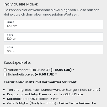
Individuelle Maße:
Sie können hier abweichende Maße eingeben. Diese müssen
kleiner, gleich dem oben angezeigten Wert sein.
LÄNGE
TIEFE
HÖHE
Zusatzpakete:
Zierleistenset (Bild 3 und 4)
(+ 12,00 EUR)
*
Sicherheitspaket
(+ 8,95 EUR)
*
Terrarienbausatz mit vormontierter Front
Terrariengröße: nach Kundenwunsch (Länge x Tiefe x Höhe)
Korpus: formaldehydfreie verleimte OSB-3 Platte,
Materialstärke OSB Platten: 15 mm
Glas: Echtglas (Floatglas 4 mm) - keine Plexischeiben die