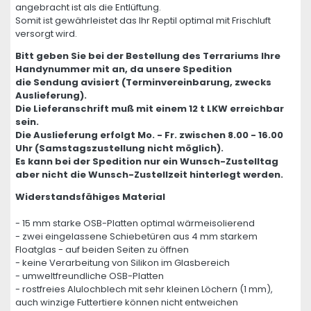
angebracht ist als die Entlüftung.
Somit ist gewährleistet das Ihr Reptil optimal mit Frischluft
versorgt wird.
Bitt geben Sie bei der Bestellung des Terrariums Ihre
Handynummer mit an, da unsere Spedition
die Sendung avisiert (Terminvereinbarung, zwecks
Auslieferung).
Die Lieferanschrift muß mit einem 12 t LKW erreichbar
sein.
Die Auslieferung erfolgt Mo. - Fr. zwischen 8.00 - 16.00
Uhr (Samstagszustellung nicht möglich).
Es kann bei der Spedition nur ein Wunsch-Zustelltag
aber nicht die Wunsch-Zustellzeit hinterlegt werden.
Widerstandsfähiges Material
- 15 mm starke OSB-Platten optimal wärmeisolierend
- zwei eingelassene Schiebetüren aus 4 mm starkem
Floatglas - auf beiden Seiten zu öffnen
- keine Verarbeitung von Silikon im Glasbereich
- umweltfreundliche OSB-Platten
- rostfreies Alulochblech mit sehr kleinen Löchern (1 mm),
auch winzige Futtertiere können nicht entweichen