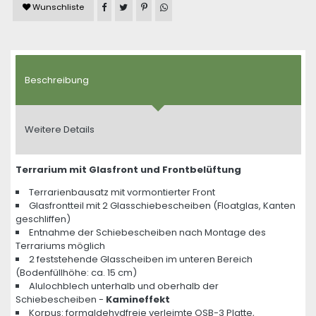
Artikel auf Facebook teilen
Artikel auf Twitter teilen
Artikel auf Pinterest teilen
Artikel auf WhatsApp teilen
Wunschliste
Beschreibung
Weitere Details
Terrarium mit Glasfront und Frontbelüftung
Terrarienbausatz mit vormontierter Front
Glasfrontteil mit 2 Glasschiebescheiben (Floatglas, Kanten
geschliffen)
Entnahme der Schiebescheiben nach Montage des
Terrariums möglich
2 feststehende Glasscheiben im unteren Bereich
(Bodenfüllhöhe: ca. 15 cm)
Alulochblech unterhalb und oberhalb der
Schiebescheiben -
Kamineffekt
Korpus: formaldehydfreie verleimte OSB-3 Platte,