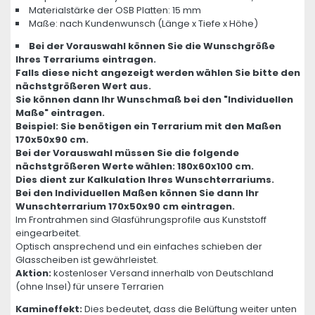
Materialstärke der OSB Platten: 15 mm
Maße: nach Kundenwunsch (Länge x Tiefe x Höhe)
Bei der Vorauswahl können Sie die Wunschgröße
Ihres Terrariums eintragen.
Falls diese nicht angezeigt werden wählen Sie bitte den
nächstgrößeren Wert aus.
Sie können dann Ihr Wunschmaß bei den "Individuellen
Maße" eintragen.
Beispiel: Sie benötigen ein Terrarium mit den Maßen
170x50x90 cm.
Bei der Vorauswahl müssen Sie die folgende
nächstgrößeren Werte wählen: 180x60x100 cm.
Dies dient zur Kalkulation Ihres Wunschterrariums.
Bei den Individuellen Maßen können Sie dann Ihr
Wunschterrarium 170x50x90 cm eintragen.
Im Frontrahmen sind Glasführungsprofile aus Kunststoff
eingearbeitet.
Optisch ansprechend und ein einfaches schieben der
Glasscheiben ist gewährleistet.
Aktion:
kostenloser Versand innerhalb von Deutschland
(ohne Insel) für unsere Terrarien
Kamineffekt:
Dies bedeutet, dass die Belüftung weiter unten