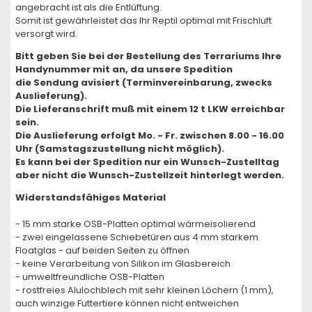
angebracht ist als die Entlüftung.
Somit ist gewährleistet das Ihr Reptil optimal mit Frischluft
versorgt wird.
Bitt geben Sie bei der Bestellung des Terrariums Ihre
Handynummer mit an, da unsere Spedition
die Sendung avisiert (Terminvereinbarung, zwecks
Auslieferung).
Die Lieferanschrift muß mit einem 12 t LKW erreichbar
sein.
Die Auslieferung erfolgt Mo. - Fr. zwischen 8.00 - 16.00
Uhr (Samstagszustellung nicht möglich).
Es kann bei der Spedition nur ein Wunsch-Zustelltag
aber nicht die Wunsch-Zustellzeit hinterlegt werden.
Widerstandsfähiges Material
- 15 mm starke OSB-Platten optimal wärmeisolierend
- zwei eingelassene Schiebetüren aus 4 mm starkem
Floatglas - auf beiden Seiten zu öffnen
- keine Verarbeitung von Silikon im Glasbereich
- umweltfreundliche OSB-Platten
- rostfreies Alulochblech mit sehr kleinen Löchern (1 mm),
auch winzige Futtertiere können nicht entweichen