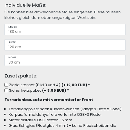
Individuelle Maße:
Sie können hier abweichende Maße eingeben. Diese müssen
kleiner, gleich dem oben angezeigten Wert sein.
LÄNGE
TIEFE
HÖHE
Zusatzpakete:
Zierleistenset (Bild 3 und 4)
(+ 12,00 EUR)
*
Sicherheitspaket
(+ 8,95 EUR)
*
Terrarienbausatz mit vormontierter Front
Terrariengröße: nach Kundenwunsch (Länge x Tiefe x Höhe)
Korpus: formaldehydfreie verleimte OSB-3 Platte,
Materialstärke OSB Platten: 15 mm
Glas: Echtglas (Floatglas 4 mm) - keine Plexischeiben die