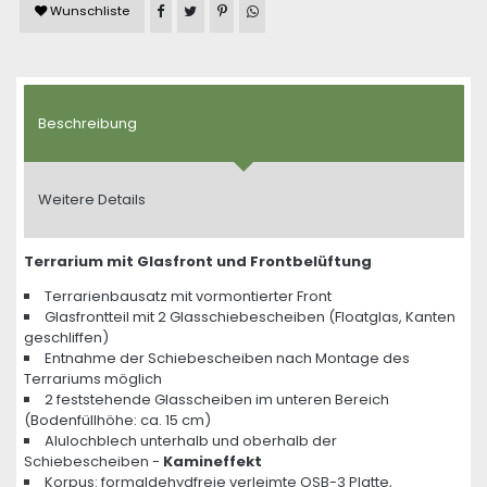
Artikel auf Facebook teilen
Artikel auf Twitter teilen
Artikel auf Pinterest teilen
Artikel auf WhatsApp teilen
Wunschliste
Beschreibung
Weitere Details
Terrarium mit Glasfront und Frontbelüftung
Terrarienbausatz mit vormontierter Front
Glasfrontteil mit 2 Glasschiebescheiben (Floatglas, Kanten
geschliffen)
Entnahme der Schiebescheiben nach Montage des
Terrariums möglich
2 feststehende Glasscheiben im unteren Bereich
(Bodenfüllhöhe: ca. 15 cm)
Alulochblech unterhalb und oberhalb der
Schiebescheiben -
Kamineffekt
Korpus: formaldehydfreie verleimte OSB-3 Platte,