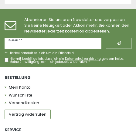
Abonnieren Sie unseren Newsletter und verpassen
Sie keine Neuigkeit oder Aktion mehr. Sie können den
Newsletter jederzeit kostenlos abbestellen.
Newsletter
E-MAIL **
Honig
** Hierbei handelt es sich um ein Pflichtfeld.
Hiermit bestätige ich, dass ich die
Daten­schutz­erklärung
gelesen habe.
Meine Einwilligung kann ich jederzeit widerrufen.**
BESTELLUNG
Mein Konto
Wunschliste
Versandkosten
Vertrag widerrufen
SERVICE