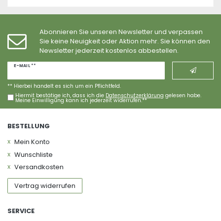
Abonnieren Sie unseren Newsletter und verpassen
Sie keine Neuigkeit oder Aktion mehr. Sie können den
Newsletter jederzeit kostenlos abbestellen.
Newsletter
E-MAIL **
Honig
** Hierbei handelt es sich um ein Pflichtfeld.
Hiermit bestätige ich, dass ich die
Daten­schutz­erklärung
gelesen habe.
Meine Einwilligung kann ich jederzeit widerrufen.**
BESTELLUNG
Mein Konto
Wunschliste
Versandkosten
Vertrag widerrufen
SERVICE