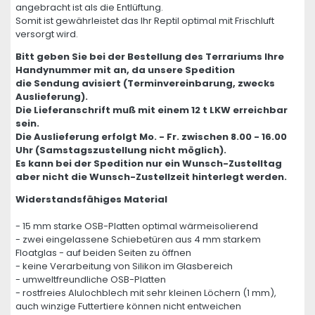
angebracht ist als die Entlüftung.
Somit ist gewährleistet das Ihr Reptil optimal mit Frischluft
versorgt wird.
Bitt geben Sie bei der Bestellung des Terrariums Ihre
Handynummer mit an, da unsere Spedition
die Sendung avisiert (Terminvereinbarung, zwecks
Auslieferung).
Die Lieferanschrift muß mit einem 12 t LKW erreichbar
sein.
Die Auslieferung erfolgt Mo. - Fr. zwischen 8.00 - 16.00
Uhr (Samstagszustellung nicht möglich).
Es kann bei der Spedition nur ein Wunsch-Zustelltag
aber nicht die Wunsch-Zustellzeit hinterlegt werden.
Widerstandsfähiges Material
- 15 mm starke OSB-Platten optimal wärmeisolierend
- zwei eingelassene Schiebetüren aus 4 mm starkem
Floatglas - auf beiden Seiten zu öffnen
- keine Verarbeitung von Silikon im Glasbereich
- umweltfreundliche OSB-Platten
- rostfreies Alulochblech mit sehr kleinen Löchern (1 mm),
auch winzige Futtertiere können nicht entweichen