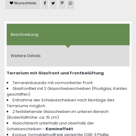
Artikel auf Facebook teilen
Artikel auf Twitter teilen
Artikel auf Pinterest teilen
Artikel auf WhatsApp teilen
Wunschliste
Beschreibung
Weitere Details
Terrarium mit Glasfront und Frontbelüftung
Terrarienbausatz mit vormontierter Front
Glasfrontteil mit 2 Glasschiebescheiben (Floatglas, Kanten
geschliffen)
Entnahme der Schiebescheiben nach Montage des
Terrariums möglich
2 feststehende Glasscheiben im unteren Bereich
(Bodenfüllhöhe: ca. 15 cm)
Alulochblech unterhalb und oberhalb der
Schiebescheiben -
Kamineffekt
Korpus: formaldehydfreie verleimte OSB-3 Platte,