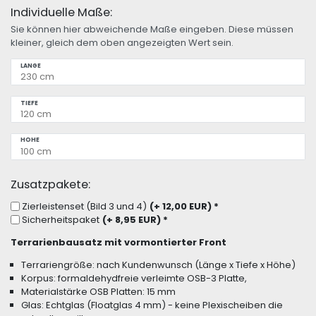
Individuelle Maße:
Sie können hier abweichende Maße eingeben. Diese müssen
kleiner, gleich dem oben angezeigten Wert sein.
LÄNGE
TIEFE
HÖHE
Zusatzpakete:
Zierleistenset (Bild 3 und 4)
(+ 12,00 EUR)
*
Sicherheitspaket
(+ 8,95 EUR)
*
Terrarienbausatz mit vormontierter Front
Terrariengröße: nach Kundenwunsch (Länge x Tiefe x Höhe)
Korpus: formaldehydfreie verleimte OSB-3 Platte,
Materialstärke OSB Platten: 15 mm
Glas: Echtglas (Floatglas 4 mm) - keine Plexischeiben die