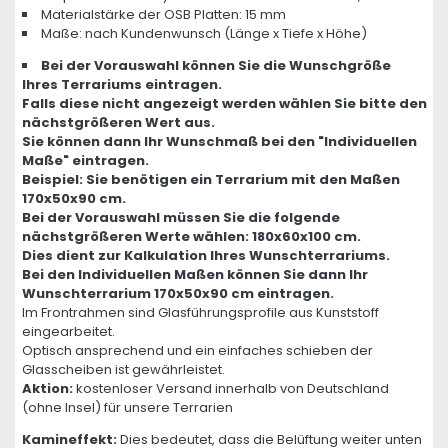
Materialstärke der OSB Platten: 15 mm
Maße: nach Kundenwunsch (Länge x Tiefe x Höhe)
Bei der Vorauswahl können Sie die Wunschgröße
Ihres Terrariums eintragen.
Falls diese nicht angezeigt werden wählen Sie bitte den
nächstgrößeren Wert aus.
Sie können dann Ihr Wunschmaß bei den "Individuellen
Maße" eintragen.
Beispiel: Sie benötigen ein Terrarium mit den Maßen
170x50x90 cm.
Bei der Vorauswahl müssen Sie die folgende
nächstgrößeren Werte wählen: 180x60x100 cm.
Dies dient zur Kalkulation Ihres Wunschterrariums.
Bei den Individuellen Maßen können Sie dann Ihr
Wunschterrarium 170x50x90 cm eintragen.
Im Frontrahmen sind Glasführungsprofile aus Kunststoff
eingearbeitet.
Optisch ansprechend und ein einfaches schieben der
Glasscheiben ist gewährleistet.
Aktion:
kostenloser Versand innerhalb von Deutschland
(ohne Insel) für unsere Terrarien
Kamineffekt:
Dies bedeutet, dass die Belüftung weiter unten