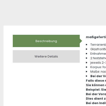
maßgeferti
Beschreibung
Terrarienb
Glasfrontt
Entnahme 
Weitere Details
2 festste
jeweils 2-
Korpus: f
Maße: na
Bei der 
Falls diese
Sie können 
Beispiel: S
Bei der Vor
Dies dient 
Bei den Ind