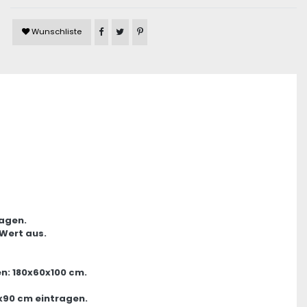
Artikel auf Facebook teilen
Artikel auf Twitter teilen
Artikel auf Pinterest teilen
Wunschliste
ragen.
 Wert aus.
n: 180x60x100 cm.
x90 cm eintragen.