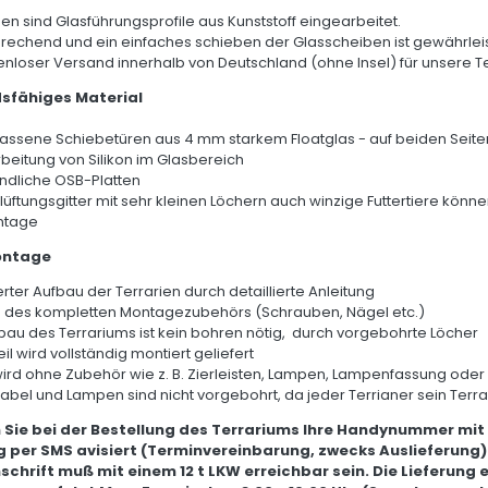
en sind Glasführungsprofile aus Kunststoff eingearbeitet.
rechend und ein einfaches schieben der Glasscheiben ist gewährleis
nloser Versand innerhalb von Deutschland (ohne Insel) für unsere T
sfähiges Material
lassene Schiebetüren aus 4 mm starkem Floatglas - auf beiden Seite
rbeitung von Silikon im Glasbereich
ndliche OSB-Platten
elüftungsgitter mit sehr kleinen Löchern auch winzige Futtertiere könn
ntage
ontage
rter Aufbau der Terrarien durch detaillierte Anleitung
ng des kompletten Montagezubehörs (Schrauben, Nägel etc.)
fbau des Terrariums ist kein bohren nötig, durch vorgebohrte Löcher
eil wird vollständig montiert geliefert
wird ohne Zubehör wie z. B. Zierleisten, Lampen, Lampenfassung oder 
Kabel und Lampen sind nicht vorgebohrt, da jeder Terrianer sein Terrari
 Sie bei der Bestellung des Terrariums Ihre Handynummer mit
 per SMS avisiert (Terminvereinbarung, zwecks Auslieferung)
nschrift muß mit einem 12 t LKW erreichbar sein. Die Lieferung 