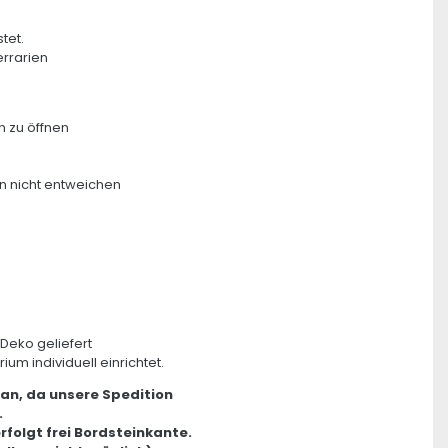
tet.
errarien
n zu öffnen
en nicht entweichen
Deko geliefert
um individuell einrichtet.
 an, da unsere Spedition
.
erfolgt frei Bordsteinkante.