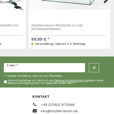
00x50x50 cm
Glasterrarium 40x30x30 cm mit
Schiebescheiben
69,95 € *
e
Versandfertig, Lieferzeit 2-5 Werktage
Newsletter
E-MAIL **
Honig
** Hierbei handelt es sich um ein Pflichtfeld.
Hiermit bestätige ich, dass ich die
Daten­schutz­erklärung
gelesen habe.
Meine Einwilligung kann ich jederzeit widerrufen.**
KONTAKT
+49 (0)3521 4172848
info@holzterrarium.de