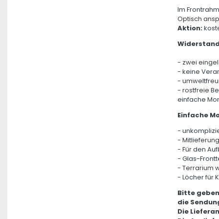
Im Frontrahm
Optisch ansp
Aktion:
koste
Widerstand
- zwei einge
- keine Vera
- umweltfreu
- rostfreie B
einfache Mo
Einfache M
- unkomplizie
- Mitlieferu
- Für den Au
- Glas-Frontt
- Terrarium 
- Löcher für 
Bitte geben
die Sendung
Die Liefera