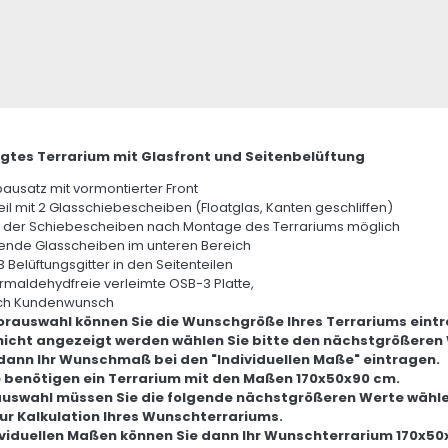
gtes Terrarium mit Glasfront und Seitenbelüftung
ausatz mit vormontierter Front
eil mit 2 Glasschiebescheiben (Floatglas, Kanten geschliffen)
der Schiebescheiben nach Montage des Terrariums möglich
hende Glasscheiben im unteren Bereich
3 Belüftungsgitter in den Seitenteilen
ormaldehydfreie verleimte OSB-3 Platte,
ch Kundenwunsch
Vorauswahl können Sie die Wunschgröße Ihres Terrariums eint
 nicht angezeigt werden wählen Sie bitte den nächstgrößeren
dann Ihr Wunschmaß bei den "Individuellen Maße" eintragen.
ie benötigen ein Terrarium mit den Maßen 170x50x90 cm.
auswahl müssen Sie die folgende nächstgrößeren Werte wähle
zur Kalkulation Ihres Wunschterrariums.
ividuellen Maßen können Sie dann Ihr Wunschterrarium 170x50