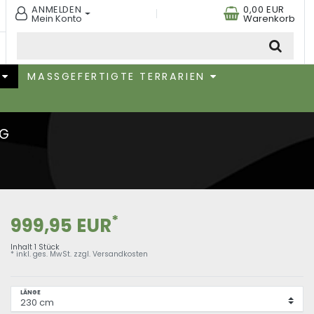
ANMELDEN
0,00 EUR
Mein Konto
Warenkorb
MASSGEFERTIGTE TERRARIEN
NG
*
999,95 EUR
Inhalt
1
Stück
* inkl. ges. MwSt. zzgl.
Versandkosten
LÄNGE