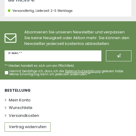
Versandfertig, Lieferzeit 2-5 Werktage
Abonnieren Sie unseren Newsletter und verpassen
Sie keine Neuigkeit oder Aktion mehr. Sie können den
Newsletter jederzeit kostenlos abbestellen.
Newsletter
E-MAIL **
Honig
** Hierbei handelt es sich um ein Pflichtfeld.
Hiermit bestätige ich, dass ich die
Daten­schutz­erklärung
gelesen habe.
Meine Einwilligung kann ich jederzeit widerrufen.**
BESTELLUNG
Mein Konto
Wunschliste
Versandkosten
Vertrag widerrufen