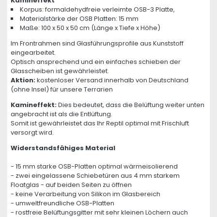
Kamineffekt
Korpus: formaldehydfreie verleimte OSB-3 Platte,
Materialstärke der OSB Platten: 15 mm
Maße: 100 x 50 x 50 cm (Länge x Tiefe x Höhe)
Im Frontrahmen sind Glasführungsprofile aus Kunststoff
eingearbeitet.
Optisch ansprechend und ein einfaches schieben der
Glasscheiben ist gewährleistet.
Aktion:
kostenloser Versand innerhalb von Deutschland
(ohne Insel) für unsere Terrarien
Kamineffekt:
Dies bedeutet, dass die Belüftung weiter unten
angebracht ist als die Entlüftung.
Somit ist gewährleistet das Ihr Reptil optimal mit Frischluft
versorgt wird.
Widerstandsfähiges Material
- 15 mm starke OSB-Platten optimal wärmeisolierend
- zwei eingelassene Schiebetüren aus 4 mm starkem
Floatglas - auf beiden Seiten zu öffnen
- keine Verarbeitung von Silikon im Glasbereich
- umweltfreundliche OSB-Platten
- rostfreie Belüftungsgitter mit sehr kleinen Löchern auch