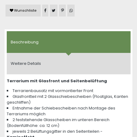
Artikel auf Facebook teilen
Artikel auf Twitter teilen
Artikel auf Pinterest teilen
Artikel auf WhatsApp teilen
Wunschliste
Beschreibung
Weitere Details
Terrarium mit Glasfront und Seitenbelüftung
Terrarienbausatz mit vormontierter Front
Glasfrontteil mit 2 Glasschiebescheiben (Floatglas, Kanten
geschliffen)
Entnahme der Schiebescheiben nach Montage des
Terrariums möglich
2 feststehende Glasscheiben im unteren Bereich
(Bodenfüllhöhe: ca. 12 cm)
jeweils 2 Belüftungsgitter in den Seitenteilen -