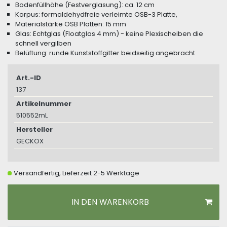
Bodenfüllhöhe (Festverglasung): ca. 12 cm
Korpus: formaldehydfreie verleimte OSB-3 Platte,
Materialstärke OSB Platten: 15 mm
Glas: Echtglas (Floatglas 4 mm) - keine Plexischeiben die
schnell vergilben
Belüftung: runde Kunststoffgitter beidseitig angebracht
Art.-ID
137
Artikelnummer
510552mL
Hersteller
GECKOX
Versandfertig, Lieferzeit 2-5 Werktage
IN DEN WARENKORB