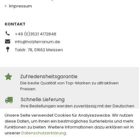
Impressum
KONTAKT
+49 (0)3521 4172848
info@holzterrarium.de
Talstr. 78, 01662 Meissen
Zufriedensheitsgarantie
Die beste Qualität von Top-Marken zu attraktiven
Preisen.
Schnelle Lieferung
Ihre Bestellungen werden zuverlässig mit der Deutschen
Post und DHL versandt.
Unsere Seite verwendet Cookies für Analysezwecke. Wir nutzen
diese Daten, um Ihnen ein bestmögliches Surferlebnis und mehr
Freundlicher Kundenservice
Funktionen zu bieten. Weitere Informationen dazu erklären wir in
Bei Fragen oder Anregungen nutzen Sie unser
unserer
Daten­schutz­erklärung
.
Kontaktformular.