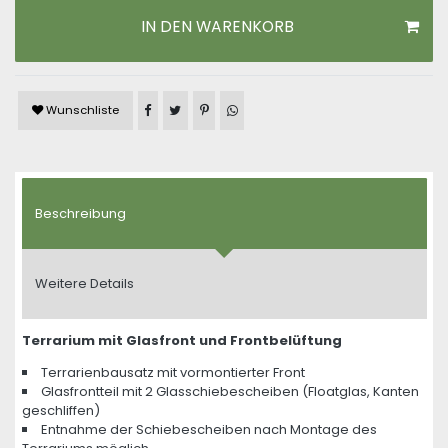
IN DEN WARENKORB
Artikel auf Facebook teilen
Artikel auf Twitter teilen
Artikel auf Pinterest teilen
Artikel auf WhatsApp teilen
Wunschliste
Beschreibung
Weitere Details
Terrarium mit Glasfront und Frontbelüftung
Terrarienbausatz mit vormontierter Front
Glasfrontteil mit 2 Glasschiebescheiben (Floatglas, Kanten
geschliffen)
Entnahme der Schiebescheiben nach Montage des