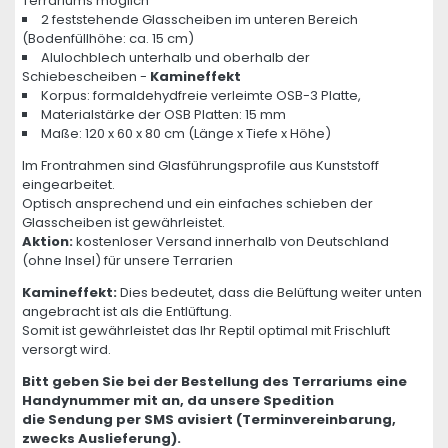
Terrariums möglich
2 feststehende Glasscheiben im unteren Bereich
(Bodenfüllhöhe: ca. 15 cm)
Alulochblech unterhalb und oberhalb der
Schiebescheiben -
Kamineffekt
Korpus: formaldehydfreie verleimte OSB-3 Platte,
Materialstärke der OSB Platten: 15 mm
Maße: 120 x 60 x 80 cm (Länge x Tiefe x Höhe)
Im Frontrahmen sind Glasführungsprofile aus Kunststoff
eingearbeitet.
Optisch ansprechend und ein einfaches schieben der
Glasscheiben ist gewährleistet.
Aktion:
kostenloser Versand innerhalb von Deutschland
(ohne Insel) für unsere Terrarien
Kamineffekt:
Dies bedeutet, dass die Belüftung weiter unten
angebracht ist als die Entlüftung.
Somit ist gewährleistet das Ihr Reptil optimal mit Frischluft
versorgt wird.
Bitt geben Sie bei der Bestellung des Terrariums eine
Handynummer mit an, da unsere Spedition
die Sendung per SMS avisiert (Terminvereinbarung,
zwecks Auslieferung).