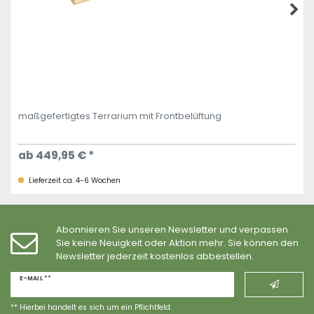
maßgefertigtes Terrarium mit Frontbelüftung
ab 449,95 € *
Lieferzeit ca. 4-6 Wochen
Abonnieren Sie unseren Newsletter und verpassen
Sie keine Neuigkeit oder Aktion mehr. Sie können den
Newsletter jederzeit kostenlos abbestellen.
Newsletter
E-MAIL **
Honig
** Hierbei handelt es sich um ein Pflichtfeld.