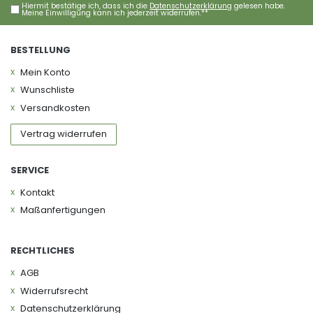
Hiermit bestätige ich, dass ich die
Daten­schutz­erklärung
gelesen habe.
Meine Einwilligung kann ich jederzeit widerrufen.**
BESTELLUNG
Mein Konto
Wunschliste
Versandkosten
Vertrag widerrufen
SERVICE
Kontakt
Maßanfertigungen
RECHTLICHES
AGB
Widerrufs­recht
Daten­schutz­erklärung