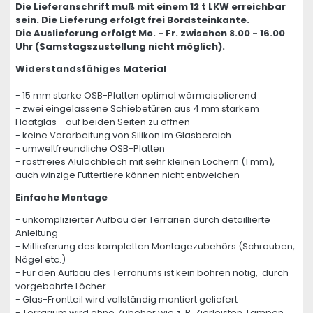
Die Lieferanschrift muß mit einem 12 t LKW erreichbar
sein. Die Lieferung erfolgt frei Bordsteinkante.
Die Auslieferung erfolgt Mo. - Fr. zwischen 8.00 - 16.00
Uhr (Samstagszustellung nicht möglich).
Widerstandsfähiges Material
- 15 mm starke OSB-Platten optimal wärmeisolierend
- zwei eingelassene Schiebetüren aus 4 mm starkem
Floatglas - auf beiden Seiten zu öffnen
- keine Verarbeitung von Silikon im Glasbereich
- umweltfreundliche OSB-Platten
- rostfreies Alulochblech mit sehr kleinen Löchern (1 mm),
auch winzige Futtertiere können nicht entweichen
Einfache Montage
- unkomplizierter Aufbau der Terrarien durch detaillierte
Anleitung
- Mitlieferung des kompletten Montagezubehörs (Schrauben,
Nägel etc.)
- Für den Aufbau des Terrariums ist kein bohren nötig, durch
vorgebohrte Löcher
- Glas-Frontteil wird vollständig montiert geliefert
- Terrarium wird ohne Zubehör wie z. B. Zierleisten, Lampen,