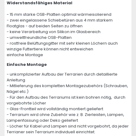
Widerstandsfähiges Material
- 15 mm starke OSB-Platten optimal wärmeisolierend
- zwei eingelassene Schiebetüren aus 4 mm starkem
Floatglas - auf beiden Seiten zu öffnen
- keine Verarbeitung von Silikon im Glasbereich
- umweltfreundliche OSB-Platten
- rostfreie Belüftungsgitter mit sehr kleinen Löchern auch
winzige Futtertiere können nicht entweichen
einfache Montage
Einfache Montage
- unkomplizierter Aufbau der Terrarien durch detaillierte
Anleitung
- Mitlieferung des kompletten Montagezubehörs (Schrauben,
Nägel etc.)
- Für den Aufbau des Terrariums ist kein bohren nötig, durch
vorgebohrte Löcher
- Glas-Frontteil wird vollständig montiert geliefert
- Terrarium wird ohne Zubehör wie z. B. Zierleisten, Lampen,
Lampenfassung oder Deko geliefert
- Löcher für Kabel und Lampen sind nicht vorgebohrt, da jeder
Terrianer sein Terrarium individuell einrichtet.