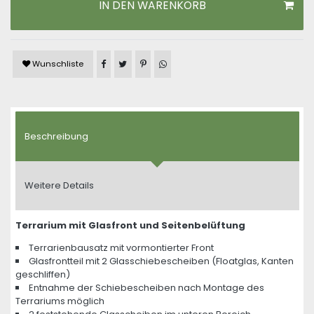
IN DEN WARENKORB
Artikel auf Facebook teilen
Artikel auf Twitter teilen
Artikel auf Pinterest teilen
Artikel auf WhatsApp teilen
Wunschliste
Beschreibung
Weitere Details
Terrarium mit Glasfront und Seitenbelüftung
Terrarienbausatz mit vormontierter Front
Glasfrontteil mit 2 Glasschiebescheiben (Floatglas, Kanten
geschliffen)
Entnahme der Schiebescheiben nach Montage des
Terrariums möglich