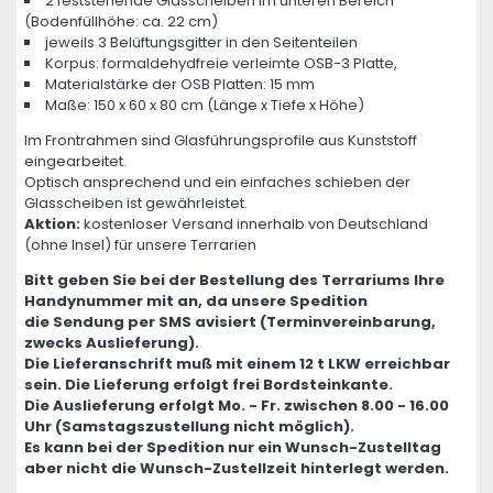
2 feststehende Glasscheiben im unteren Bereich
(Bodenfüllhöhe: ca. 22 cm)
jeweils 3 Belüftungsgitter in den Seitenteilen
Korpus: formaldehydfreie verleimte OSB-3 Platte,
Materialstärke der OSB Platten: 15 mm
Maße: 150 x 60 x 80 cm (Länge x Tiefe x Höhe)
Im Frontrahmen sind Glasführungsprofile aus Kunststoff
eingearbeitet.
Optisch ansprechend und ein einfaches schieben der
Glasscheiben ist gewährleistet.
Aktion:
kostenloser Versand innerhalb von Deutschland
(ohne Insel) für unsere Terrarien
Bitt geben Sie bei der Bestellung des Terrariums Ihre
Handynummer mit an, da unsere Spedition
die Sendung per SMS avisiert (Terminvereinbarung,
zwecks Auslieferung).
Die Lieferanschrift muß mit einem 12 t LKW erreichbar
sein. Die Lieferung erfolgt frei Bordsteinkante.
Die Auslieferung erfolgt Mo. - Fr. zwischen 8.00 - 16.00
Uhr (Samstagszustellung nicht möglich).
Es kann bei der Spedition nur ein Wunsch-Zustelltag
aber nicht die Wunsch-Zustellzeit hinterlegt werden.