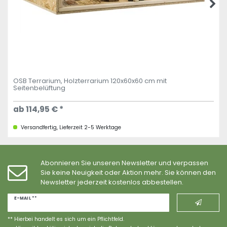
OSB Terrarium, Holzterrarium 120x60x60 cm mit
Seitenbelüftung
ab 114,95 € *
Versandfertig, Lieferzeit 2-5 Werktage
Abonnieren Sie unseren Newsletter und verpassen
Sie keine Neuigkeit oder Aktion mehr. Sie können den
Newsletter jederzeit kostenlos abbestellen.
Newsletter
E-MAIL **
Honig
** Hierbei handelt es sich um ein Pflichtfeld.