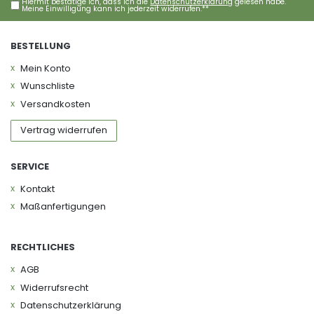
Hiermit bestätige ich, dass ich die
Daten­schutz­erklärung
gelesen habe.
Meine Einwilligung kann ich jederzeit widerrufen.**
BESTELLUNG
Mein Konto
Wunschliste
Versandkosten
Vertrag widerrufen
SERVICE
Kontakt
Maßanfertigungen
RECHTLICHES
AGB
Widerrufs­recht
Daten­schutz­erklärung