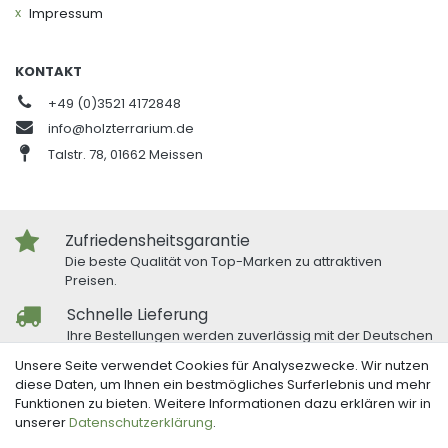
Impressum
KONTAKT
+49 (0)3521 4172848
info@holzterrarium.de
Talstr. 78, 01662 Meissen
Zufriedensheitsgarantie
Die beste Qualität von Top-Marken zu attraktiven
Preisen.
Schnelle Lieferung
Ihre Bestellungen werden zuverlässig mit der Deutschen
Post und DHL versandt.
Unsere Seite verwendet Cookies für Analysezwecke. Wir nutzen
diese Daten, um Ihnen ein bestmögliches Surferlebnis und mehr
Freundlicher Kundenservice
Funktionen zu bieten. Weitere Informationen dazu erklären wir in
Bei Fragen oder Anregungen nutzen Sie unser
unserer
Daten­schutz­erklärung
.
Kontaktformular.