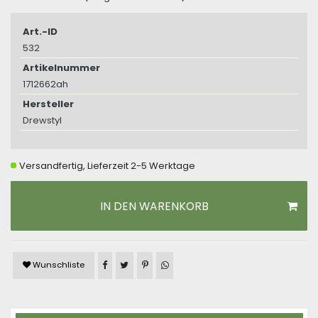
Art.-ID
532
Artikelnummer
1712662ah
Hersteller
Drewstyl
Versandfertig, Lieferzeit 2-5 Werktage
IN DEN WARENKORB
Artikel auf Facebook teilen
Artikel auf Twitter teilen
Artikel auf Pinterest teilen
Artikel auf WhatsApp teilen
Wunschliste