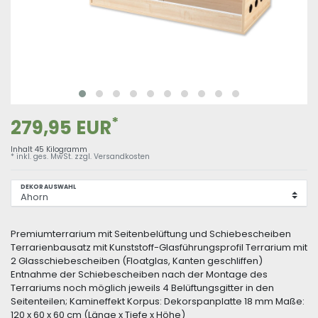
*
279,95 EUR
Inhalt
45
Kilogramm
* inkl. ges. MwSt. zzgl.
Versandkosten
DEKORAUSWAHL
Premiumterrarium mit Seitenbelüftung und Schiebescheiben
Terrarienbausatz mit Kunststoff-Glasführungsprofil Terrarium mit
2 Glasschiebescheiben (Floatglas, Kanten geschliffen)
Entnahme der Schiebescheiben nach der Montage des
Terrariums noch möglich jeweils 4 Belüftungsgitter in den
Seitenteilen; Kamineffekt Korpus: Dekorspanplatte 18 mm Maße:
120 x 60 x 60 cm (Länge x Tiefe x Höhe)