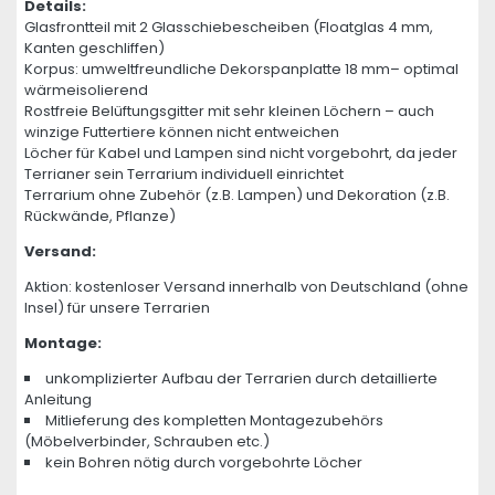
Details:
Glasfrontteil mit 2 Glasschiebescheiben (Floatglas 4 mm,
Kanten geschliffen)
Korpus: umweltfreundliche Dekorspanplatte 18 mm– optimal
wärmeisolierend
Rostfreie Belüftungsgitter mit sehr kleinen Löchern – auch
winzige Futtertiere können nicht entweichen
Löcher für Kabel und Lampen sind nicht vorgebohrt, da jeder
Terrianer sein Terrarium individuell einrichtet
Terrarium ohne Zubehör (z.B. Lampen) und Dekoration (z.B.
Rückwände, Pflanze)
Versand:
Aktion: kostenloser Versand innerhalb von Deutschland (ohne
Insel) für unsere Terrarien
Montage:
unkomplizierter Aufbau der Terrarien durch detaillierte
Anleitung
Mitlieferung des kompletten Montagezubehörs
(Möbelverbinder, Schrauben etc.)
kein Bohren nötig durch vorgebohrte Löcher