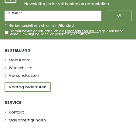
Newsletter jederzeit kostenlos abbestellen.
Newsletter
E-MAIL **
Honig
** Hierbei handelt es sich um ein Pflichtfeld.
Hiermit bestätige ich, dass ich die
Daten­schutz­erklärung
gelesen habe.
Meine Einwilligung kann ich jederzeit widerrufen.**
BESTELLUNG
Mein Konto
Wunschliste
Versandkosten
Vertrag widerrufen
SERVICE
Kontakt
Maßanfertigungen