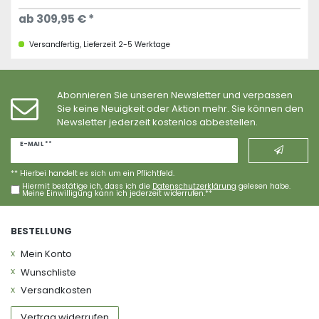
ab 309,95 € *
Versandfertig, Lieferzeit 2-5 Werktage
Abonnieren Sie unseren Newsletter und verpassen
Sie keine Neuigkeit oder Aktion mehr. Sie können den
Newsletter jederzeit kostenlos abbestellen.
Newsletter
E-MAIL **
Honig
** Hierbei handelt es sich um ein Pflichtfeld.
Hiermit bestätige ich, dass ich die
Daten­schutz­erklärung
gelesen habe.
Meine Einwilligung kann ich jederzeit widerrufen.**
BESTELLUNG
Mein Konto
Wunschliste
Versandkosten
Vertrag widerrufen