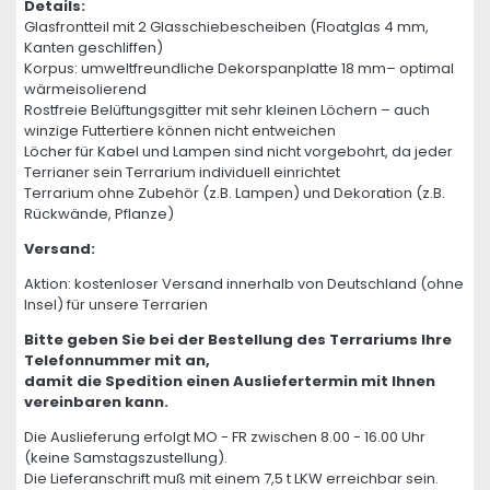
Details:
Glasfrontteil mit 2 Glasschiebescheiben (Floatglas 4 mm,
Kanten geschliffen)
Korpus: umweltfreundliche Dekorspanplatte 18 mm– optimal
wärmeisolierend
Rostfreie Belüftungsgitter mit sehr kleinen Löchern – auch
winzige Futtertiere können nicht entweichen
Löcher für Kabel und Lampen sind nicht vorgebohrt, da jeder
Terrianer sein Terrarium individuell einrichtet
Terrarium ohne Zubehör (z.B. Lampen) und Dekoration (z.B.
Rückwände, Pflanze)
Versand:
Aktion: kostenloser Versand innerhalb von Deutschland (ohne
Insel) für unsere Terrarien
Bitte geben Sie bei der Bestellung des Terrariums Ihre
Telefonnummer mit an,
damit die Spedition einen Ausliefertermin mit Ihnen
vereinbaren kann.
Die Auslieferung erfolgt MO - FR zwischen 8.00 - 16.00 Uhr
(keine Samstagszustellung).
Die Lieferanschrift muß mit einem 7,5 t LKW erreichbar sein.