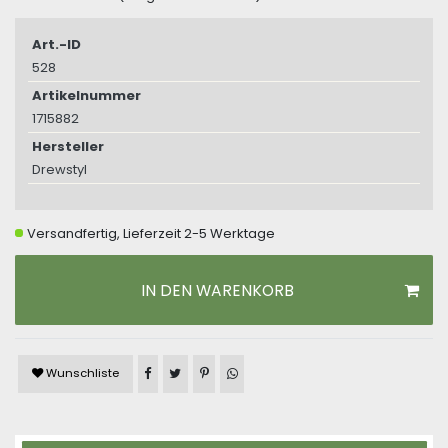
Art.-ID
528
Artikelnummer
1715882
Hersteller
Drewstyl
Versandfertig, Lieferzeit 2-5 Werktage
IN DEN WARENKORB
Artikel auf Facebook teilen
Artikel auf Twitter teilen
Artikel auf Pinterest teilen
Artikel auf WhatsApp teilen
Wunschliste