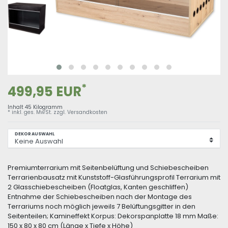
*
499,95 EUR
Inhalt
45
Kilogramm
* inkl. ges. MwSt. zzgl.
Versandkosten
DEKORAUSWAHL
Premiumterrarium mit Seitenbelüftung und Schiebescheiben
Terrarienbausatz mit Kunststoff-Glasführungsprofil Terrarium mit
2 Glasschiebescheiben (Floatglas, Kanten geschliffen)
Entnahme der Schiebescheiben nach der Montage des
Terrariums noch möglich jeweils 7 Belüftungsgitter in den
Seitenteilen; Kamineffekt Korpus: Dekorspanplatte 18 mm Maße:
150 x 80 x 80 cm (Länge x Tiefe x Höhe)